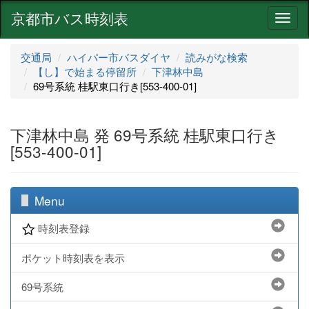
京都市バス時刻表
ナ
ビ
ゲ
交通局
ハイパー市バスダイヤ
読みがな検索
ー
【し】で始まる停留所
下津林中島
シ
69号系統 桂駅東口行き[553-400-01]
ョ
ン
下津林中島 発 69号系統 桂駅東口行き
[553-400-01]
Menu
時刻表登録
ポケット時刻表を表示
69号系統