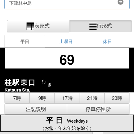
下津林中島
表形式
行形式
平日
土曜日
休日
69
桂駅東口
行
き
Katsura Sta.
7時
9時
17時
21時
23時
注記説明
停車停留所
平日
平日
Weekdays
（お盆・年末年始を除く）