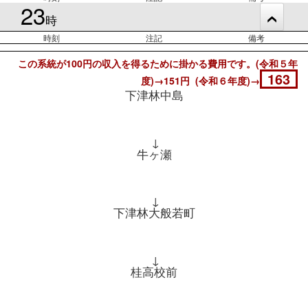
23
時
時刻
注記
備考
この系統が100円の収入を得るために掛かる費用です。(令和５年
163
度)→151円 (令和６年度)→
下津林中島
↓
牛ヶ瀬
↓
下津林大般若町
↓
桂高校前