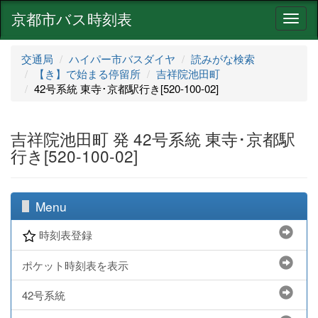
京都市バス時刻表
ナ
ビ
ゲ
交通局
ハイパー市バスダイヤ
読みがな検索
ー
【き】で始まる停留所
吉祥院池田町
シ
42号系統 東寺･京都駅行き[520-100-02]
ョ
ン
吉祥院池田町 発 42号系統 東寺･京都駅
行き[520-100-02]
Menu
時刻表登録
ポケット時刻表を表示
42号系統