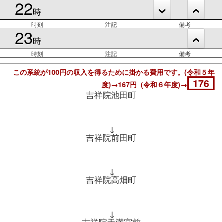
22
時
時刻
注記
備考
23
時
時刻
注記
備考
この系統が100円の収入を得るために掛かる費用です。(令和５年
176
度)→167円 (令和６年度)→
吉祥院池田町
↓
吉祥院前田町
↓
吉祥院高畑町
↓
吉祥院天満宮前