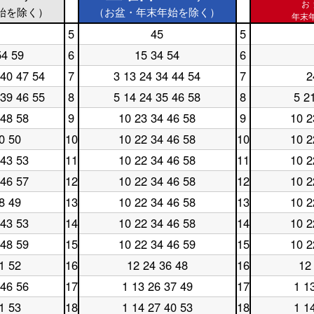
お
始を除く）
（お盆・年末年始を除く）
年末年
5
45
5
土
休
曜
日
54 59
6
15 34 54
6
土
休
日
5
曜
日
5
時
 40 47 54
7
3 13 24 34 44 54
7
2
土
休
日
6
時
台
曜
日
6
時
台
 39 46 55
8
5 14 24 35 46 58
8
5 2
土
休
日
7
時
台
曜
日
7
時
台
 48 58
9
10 23 34 46 58
9
10 2
土
休
日
8
時
台
曜
日
8
時
台
0 50
10
10 22 34 46 58
10
10 2
土
休
日
9
時
台
曜
日
9
時
台
 43 53
11
10 22 34 46 58
11
10 2
土
休
日
10
時
台
曜
日
10
時
台
 46 57
12
10 22 34 46 58
12
10 2
土
休
日
11
時
台
曜
日
11
時
台
8 49
13
10 22 34 46 58
13
10 2
土
休
日
12
時
台
曜
日
12
時
台
 43 53
14
10 22 34 46 58
14
10 2
土
休
日
13
時
台
曜
日
13
時
台
 48 59
15
10 22 34 46 59
15
10 2
土
休
日
14
時
台
曜
日
14
時
台
1 52
16
12 24 36 48
16
12
土
休
日
15
時
台
曜
日
15
時
台
 46 56
17
1 13 26 37 49
17
1 1
土
休
日
16
時
台
曜
日
16
時
台
1 53
18
1 14 27 40 53
18
1 1
土
休
日
17