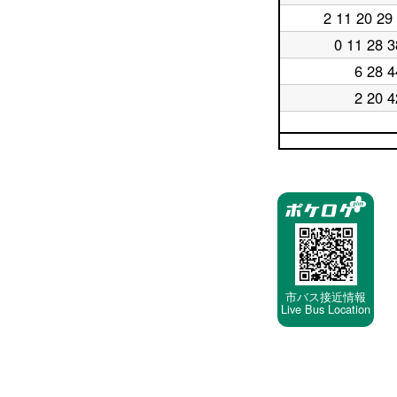
台
日
時
2 11 20 29
平
18
台
日
時
0 11 28 3
平
19
台
日
時
6 28 4
平
20
台
日
時
2 20 4
平
21
台
日
時
22
台
平
時
日
台
23
停
時
車
台
停
留
所
市バス接近情報
Live Bus Location