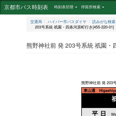
京都市バス時刻表
時刻表切替
停留所検索
交通局
ハイパー市バスダイヤ
読みがな検索
203号系統 祇園・四条河原町行き[455-220-01]
熊野神社前 発 203号系統 祇園・四条
熊野神社前 発 203号
東山通 Higashiyam
平日
平日
We