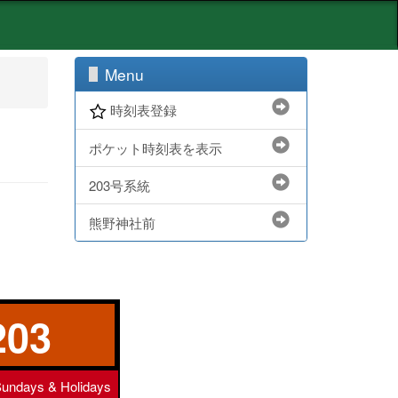
Menu
時刻表登録
ポケット時刻表を表示
203号系統
熊野神社前
203
undays & Holidays