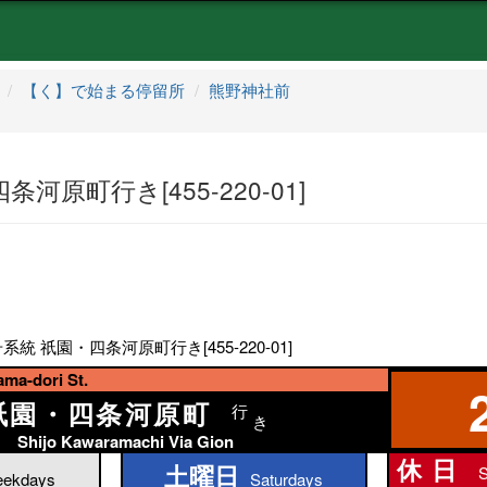
【く】で始まる停留所
熊野神社前
河原町行き[455-220-01]
系統 祇園・四条河原町行き[455-220-01]
a-dori St.
祇園・四条河原町
行
き
Shijo Kawaramachi Via Gion
休日
土曜日
S
土曜日
ekdays
Saturdays
休日