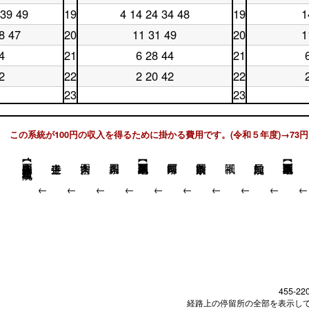
時
台
曜
日
17
時
台
 39 49
19
4 14 24 34 48
19
1
土
休
日
18
時
台
曜
日
18
時
台
8 47
20
11 31 49
20
1
土
休
日
19
時
台
曜
日
19
時
台
4
21
6 28 44
21
土
休
日
20
時
台
曜
日
20
時
台
2
22
2 20 42
22
土
休
日
21
時
台
曜
日
21
時
23
23
台
日
22
時
台
土
休
22
時
台
曜
日
時
台
日
23
この系統が100円の収入を得るために掛かる費用です。(令和５年度)→73円
台
23
時
時
台
台
西大路四条【阪急･嵐電西院駅】
↓
↓
↓
↓
↓
↓
↓
↓
↓
455-22
経路上の停留所の全部を表示し