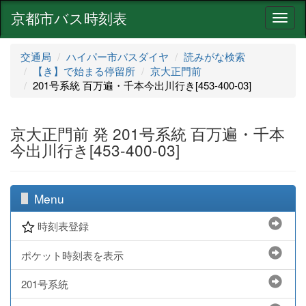
京都市バス時刻表
ナ
ビ
ゲ
交通局
ハイパー市バスダイヤ
読みがな検索
ー
【き】で始まる停留所
京大正門前
シ
201号系統 百万遍・千本今出川行き[453-400-03]
ョ
ン
京大正門前 発 201号系統 百万遍・千本
今出川行き[453-400-03]
Menu
時刻表登録
ポケット時刻表を表示
201号系統