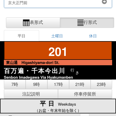
京大正門前
表形式
行形式
平日
土曜日
休日
201
東山通 Higashiyama-dori St.
百万遍・千本今出川
行
き
Senbon Imadegawa Via Hyakumanben
7時
9時
17時
21時
23時
注記説明
停車停留所
平日
平日
Weekdays
（お盆・年末年始を除く）