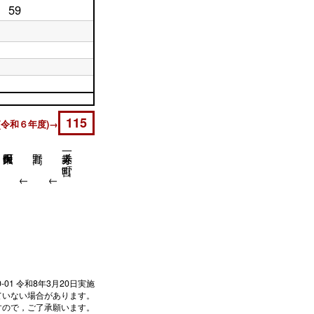
59
115
(令和６年度)→
一乗寺赤ノ宮町
↓
↓
↓
0-01
令和8年3月20日実施
ていない場合があります。
すので，ご了承願います。