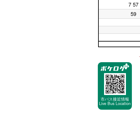
日
時
7 57
平
18
台
日
時
59
平
19
台
日
時
20
台
平
時
日
平
台
21
日
時
平
22
台
日
時
23
停
台
時
車
台
停
留
所
市バス接近情報
Live Bus Location