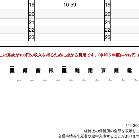
曜
日
17
時
台
19
10 59
19
土
休
日
18
時
台
曜
日
18
時
台
20
20
日
19
時
台
土
休
19
時
21
21
台
曜
日
時
台
土
休
22
日
22
20
台
曜
日
20
時
土
休
23
23
日
21
時
台
曜
日
21
土
時
休
台
日
22
時
曜
台
日
22
時
台
日
23
時
台
この系統が100円の収入を得るために掛かる費用です。(令和５年度)→112円 
23
時
台
時
台
台
↓
↓
↓
↓
↓
↓
↓
↓
↓
444-30
経路上の停留所の全部を表示し
交通事情等で延着や途中入庫することがありま