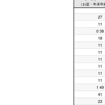
（お盆・年末年
平
27
日
平
5
日
11
平
時
6
日
台
時
0 38
平
7
台
日
時
18
平
8
台
日
時
11
平
9
台
日
時
11
平
10
台
日
時
11
平
11
台
日
時
11
平
12
台
日
時
11
平
13
台
日
時
11
平
14
台
日
時
1 49
平
15
台
日
時
41
平
16
台
日
時
23
平
17
台