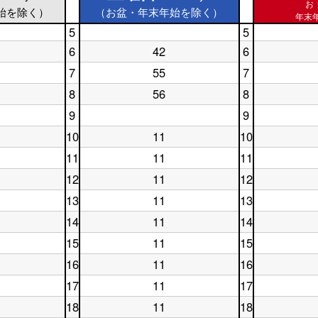
お
始を除く）
（お盆・年末年始を除く）
年末年
5
5
土
休
6
42
6
曜
土
日
休
日
曜
5
日
7
55
7
土
5
日
時
6
休
曜
時
6
台
時
8
56
8
日
土
休
日
台
時
台
7
曜
日
7
台
9
9
時
日
8
時
土
休
台
8
時
台
10
11
10
曜
日
土
休
時
台
日
9
曜
日
台
11
11
11
9
時
土
休
日
10
時
台
曜
日
10
時
12
11
12
土
休
台
日
11
時
台
曜
日
11
時
台
13
11
13
土
休
日
12
時
台
曜
日
12
時
台
14
11
14
土
休
日
13
時
台
曜
日
13
時
台
15
11
15
土
休
日
14
時
台
曜
日
14
時
台
16
11
16
土
休
日
15
時
台
曜
日
15
時
台
17
11
17
土
休
日
16
時
台
曜
日
16
時
台
18
11
18
土
休
日
17
時
台