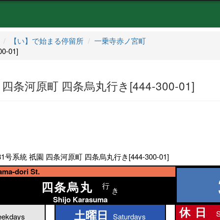
【い】で始まる停留所
一乗寺赤ノ宮町
-01]
条河原町 四条烏丸行き[444-300-01]
号系統 祇園 四条河原町 四条烏丸行き[444-300-01]
a-dori St.
四条烏丸
行
き
Shijo Karasuma
休日
土曜日
S
土曜日
ekdays
Saturdays
休日