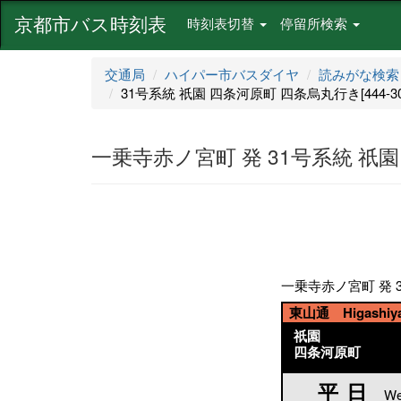
京都市バス時刻表
時刻表切替
停留所検索
交通局
ハイパー市バスダイヤ
読みがな検索
31号系統 祇園 四条河原町 四条烏丸行き[444-300
一乗寺赤ノ宮町 発 31号系統 祇園 四
一乗寺赤ノ宮町 発 31
東山通 Higashiyam
祇園
四条河原町
平日
平日
We