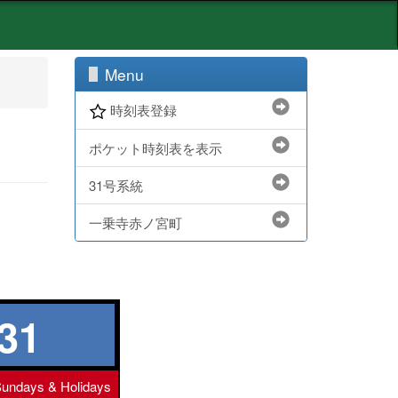
Menu
時刻表登録
ポケット時刻表を表示
31号系統
一乗寺赤ノ宮町
31
undays & Holidays