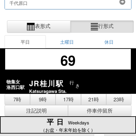
千代原口
表形式
行形式
平日
土曜日
休日
69
JR桂川駅
物集女
行
き
洛西口駅
Katsuragawa Sta.
7時
9時
17時
21時
23時
注記説明
停車停留所
平日
平日
Weekdays
（お盆・年末年始を除く）