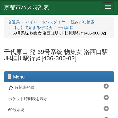
京都市バス時刻表
ナ
ビ
ゲ
交通局
ハイパー市バスダイヤ
読みがな検索
ー
【ち】で始まる停留所
千代原口
シ
69号系統 物集女 洛西口駅 JR桂川駅行き[436-300-02]
ョ
ン
千代原口 発 69号系統 物集女 洛西口駅
JR桂川駅行き[436-300-02]
Menu
時刻表登録
ポケット時刻表を表示
69号系統