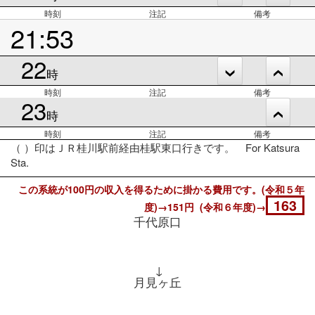
時刻
注記
備考
21:53
22
時
時刻
注記
備考
23
時
時刻
注記
備考
（ ）印はＪＲ桂川駅前経由桂駅東口行きです。 For Katsura
Sta.
この系統が100円の収入を得るために掛かる費用です。(令和５年
163
度)→151円 (令和６年度)→
千代原口
↓
月見ヶ丘