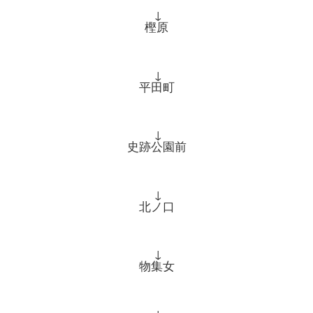
↓
樫原
↓
平田町
↓
史跡公園前
↓
北ノ口
↓
物集女
↓