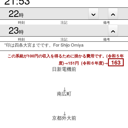
22
時
時刻
注記
備考
23
時
時刻
注記
備考
*印は四条大宮までです。For Shijo Omiya
この系統が100円の収入を得るために掛かる費用です。(令和５年
163
度)→151円 (令和６年度)→
日新電機前
↓
南広町
↓
京都外大前