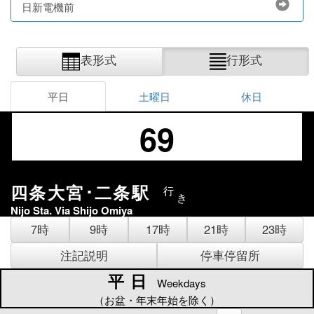
日新電機前
表形式
行形式
平日
土曜日
休日
69
四条大宮･二条駅
行
き
Nijo Sta. Via Shijo Omiya
7時
9時
17時
21時
23時
注記説明
停車停留所
平日
平日
Weekdays
（お盆・年末年始を除く）