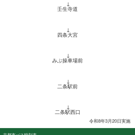
↓
壬生寺道
↓
四条大宮
↓
みぶ操車場前
↓
二条駅前
↓
二条駅西口
令和8年3月20日実施
京都市バス時刻表