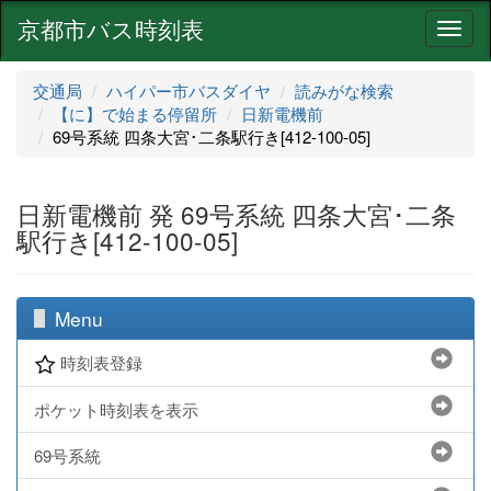
京都市バス時刻表
ナ
ビ
ゲ
交通局
ハイパー市バスダイヤ
読みがな検索
ー
【に】で始まる停留所
日新電機前
シ
69号系統 四条大宮･二条駅行き[412-100-05]
ョ
ン
日新電機前 発 69号系統 四条大宮･二条
駅行き[412-100-05]
Menu
時刻表登録
ポケット時刻表を表示
69号系統