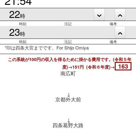
22
時
時刻
注記
備考
23
時
時刻
注記
備考
*印は四条大宮までです。For Shijo Omiya
この系統が100円の収入を得るために掛かる費用です。(令和５年
163
度)→151円 (令和６年度)→
南広町
↓
京都外大前
↓
四条葛野大路