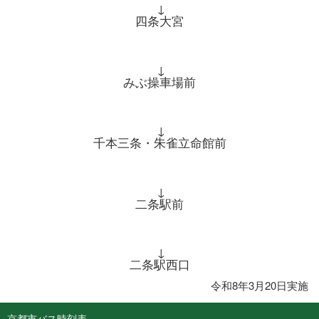
↓
四条大宮
↓
みぶ操車場前
↓
千本三条・朱雀立命館前
↓
二条駅前
↓
二条駅西口
令和8年3月20日実施
京都市バス時刻表