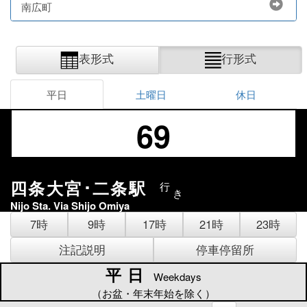
南広町
表形式
行形式
平日
土曜日
休日
69
四条大宮･二条駅
行
き
Nijo Sta. Via Shijo Omiya
7時
9時
17時
21時
23時
注記説明
停車停留所
平日
平日
Weekdays
（お盆・年末年始を除く）