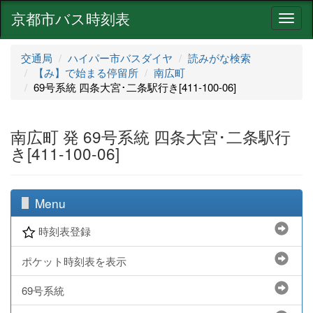
京都市バス時刻表
ナ
ビ
ゲ
交通局
ハイパー市バスダイヤ
読みがな検索
ー
【み】で始まる停留所
南広町
シ
69号系統 四条大宮･二条駅行き[411-100-06]
ョ
ン
南広町 発 69号系統 四条大宮･二条駅行
き[411-100-06]
Menu
時刻表登録
ポケット時刻表を表示
69号系統