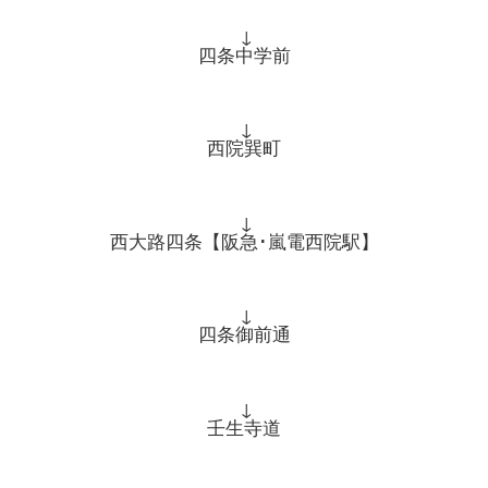
↓
四条中学前
↓
西院巽町
↓
西大路四条【阪急･嵐電西院駅】
↓
四条御前通
↓
壬生寺道