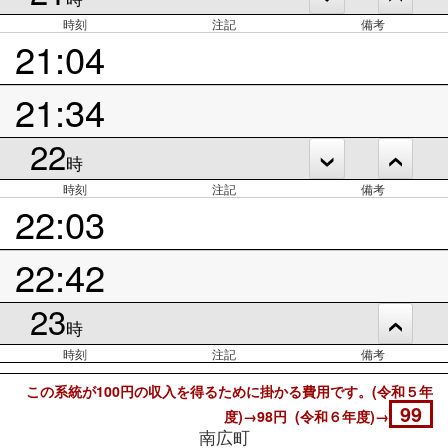
時刻
注記
備考
21:04
21:34
22
時
時刻
注記
備考
22:03
22:42
23
時
時刻
注記
備考
この系統が100円の収入を得るために掛かる費用です。(令和５年
99
度)→98円 (令和６年度)→
南広町