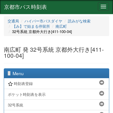
京都市バス時刻表
ナ
ビ
ゲ
交通局
ハイパー市バスダイヤ
読みがな検索
ー
【み】で始まる停留所
南広町
シ
32号系統 京都外大行き[411-100-04]
ョ
ン
南広町 発 32号系統 京都外大行き[411-
100-04]
Menu
時刻表登録
ポケット時刻表を表示
32号系統