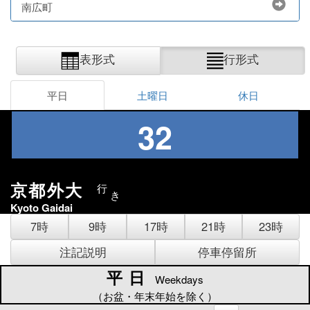
南広町
表形式
行形式
平日
土曜日
休日
32
京都外大
行
き
Kyoto Gaidai
7時
9時
17時
21時
23時
注記説明
停車停留所
平日
平日
Weekdays
（お盆・年末年始を除く）