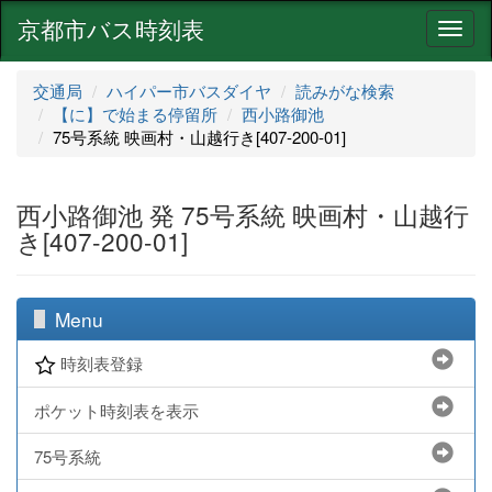
京都市バス時刻表
ナ
ビ
ゲ
交通局
ハイパー市バスダイヤ
読みがな検索
ー
【に】で始まる停留所
西小路御池
シ
75号系統 映画村・山越行き[407-200-01]
ョ
ン
西小路御池 発 75号系統 映画村・山越行
き[407-200-01]
Menu
時刻表登録
ポケット時刻表を表示
75号系統