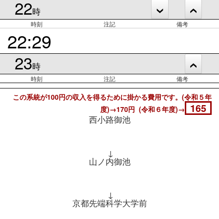
22
時
時刻
注記
備考
22:29
23
時
時刻
注記
備考
この系統が100円の収入を得るために掛かる費用です。(令和５年
165
度)→170円 (令和６年度)→
西小路御池
↓
山ノ内御池
↓
京都先端科学大学前