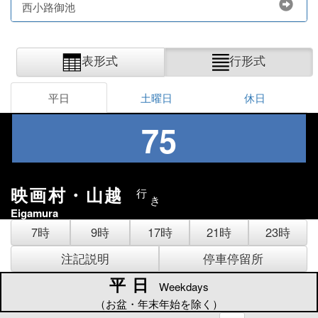
西小路御池
表形式
行形式
平日
土曜日
休日
75
映画村・山越
行
き
Eigamura
7時
9時
17時
21時
23時
注記説明
停車停留所
平日
平日
Weekdays
（お盆・年末年始を除く）