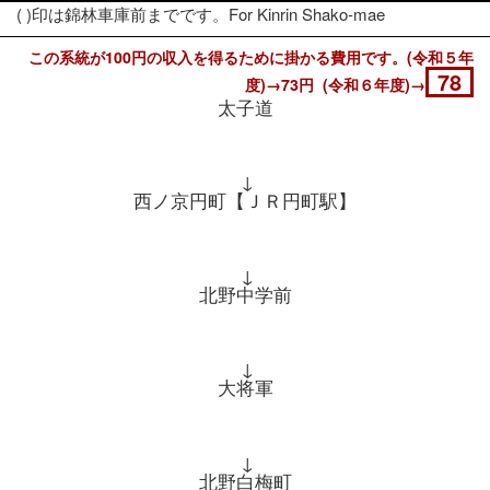
( )印は錦林車庫前までです。For Kinrin Shako-mae
この系統が100円の収入を得るために掛かる費用です。(令和５年
78
度)→73円 (令和６年度)→
太子道
↓
西ノ京円町【ＪＲ円町駅】
↓
北野中学前
↓
大将軍
↓
北野白梅町