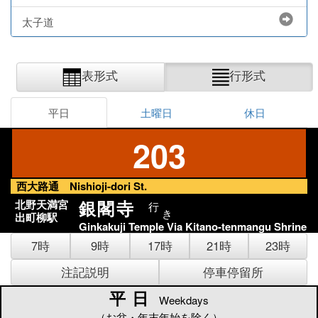
太子道
表形式
行形式
平日
土曜日
休日
203
西大路通 Nishioji-dori St.
銀閣寺
北野天満宮
行
き
出町柳駅
Ginkakuji Temple Via Kitano-tenmangu Shrine
7時
9時
17時
21時
23時
注記説明
停車停留所
平日
平日
Weekdays
（お盆・年末年始を除く）