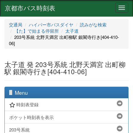
京都市バス時刻表
ナ
ビ
ゲ
交通局
ハイパー市バスダイヤ
読みがな検索
ー
【た】で始まる停留所
太子道
シ
203号系統 北野天満宮 出町柳駅 銀閣寺行き[404-410-
ョ
06]
ン
太子道 発 203号系統 北野天満宮 出町柳
駅 銀閣寺行き[404-410-06]
Menu
時刻表登録
ポケット時刻表を表示
203号系統