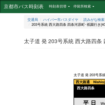
京都市バス時刻表
時刻表切替
停留所検索
交通局
ハイパー市バスダイヤ
読みがな検索
203号系統 西大路四条 四条河原町･祇園行き[404-3
太子道 発 203号系統 西大路四条 四
太子道 発 203号系統
西大路通 Nishioji-
西大路四条
平日
平日
We