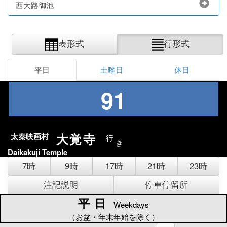
西大路御池
表形式
行形式
平日
土曜日
休日
91
大覚寺
太秦映画村
行
き
Daikakuji Temple
7時
9時
17時
21時
23時
注記説明
停車停留所
平日
平日
Weekdays
（お盆・年末年始を除く）