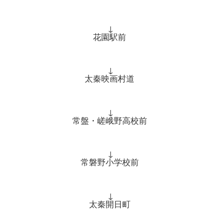
↓
花園駅前
↓
太秦映画村道
↓
常盤・嵯峨野高校前
↓
常磐野小学校前
↓
太秦開日町