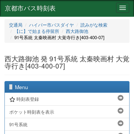
京都市バス時刻表
ナ
ビ
ゲ
交通局
ハイパー市バスダイヤ
読みがな検索
ー
【に】で始まる停留所
西大路御池
シ
91号系統 太秦映画村 大覚寺行き[403-400-07]
ョ
ン
西大路御池 発 91号系統 太秦映画村 大覚
寺行き[403-400-07]
Menu
時刻表登録
ポケット時刻表を表示
91号系統