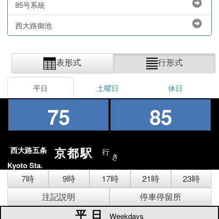
85号系統
西大路御池
表形式
行形式
平日
土曜日
休日
75
85
京都駅
西大路五条
行
き
Kyoto Sta.
7時
9時
17時
21時
23時
注記説明
停車停留所
平日
平日
Weekdays