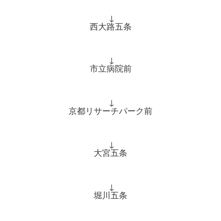
↓
西大路五条
↓
市立病院前
↓
京都リサーチパーク前
↓
大宮五条
↓
堀川五条