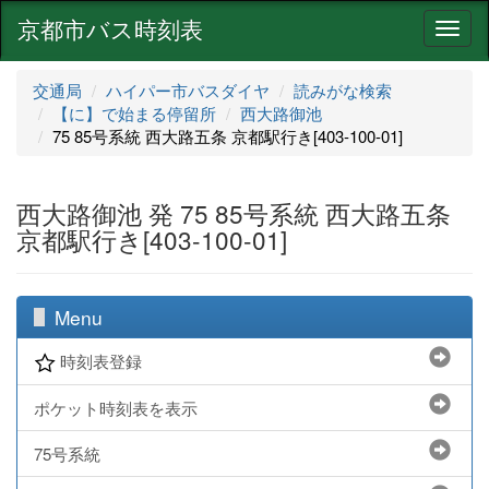
京都市バス時刻表
ナ
ビ
ゲ
交通局
ハイパー市バスダイヤ
読みがな検索
ー
【に】で始まる停留所
西大路御池
シ
75 85号系統 西大路五条 京都駅行き[403-100-01]
ョ
ン
西大路御池 発 75 85号系統 西大路五条
京都駅行き[403-100-01]
Menu
時刻表登録
ポケット時刻表を表示
75号系統