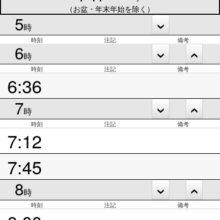
（お盆・年末年始を除く）
5
時
時刻
注記
備考
6
時
時刻
注記
備考
6:36
7
時
時刻
注記
備考
7:12
7:45
8
時
時刻
注記
備考