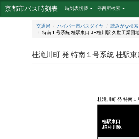
京都市バス時刻表
時刻表切替
停留所検索
交通局
ハイパー市バスダイヤ
読みがな検索
特南１号系統 桂駅東口 JR桂川駅 久世工業団地行き[
桂滝川町 発 特南１号系統 桂駅東口 
桂滝川町 発 特南１号
桂駅東口
JR桂川駅