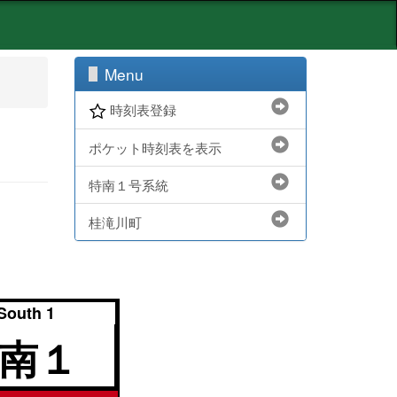
Menu
時刻表登録
ポケット時刻表を表示
特南１号系統
桂滝川町
South 1
南１