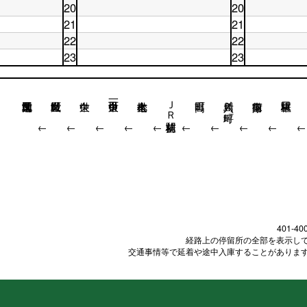
休
日
曜
18
20
20
時
台
日
18
日
時
土
休
台
21
21
19
時
19
台
曜
日
時
土
休
台
時
22
22
日
20
台
曜
日
台
20
土
時
休
23
23
日
21
時
曜
台
日
21
土
時
休
台
日
22
時
曜
台
日
22
時
台
日
23
時
台
ＪＲ桂川駅前
川島六ノ坪町
23
時
台
時
台
台
↓
↓
↓
↓
↓
↓
↓
↓
↓
401-40
経路上の停留所の全部を表示し
交通事情等で延着や途中入庫することがありま