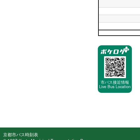
18
日
台
時
19
平
台
時
日
平
台
20
日
時
平
21
台
日
時
平
22
台
日
時
23
停
台
時
車
台
停
留
所
市バス接近情報
Live Bus Location
京都市バス時刻表