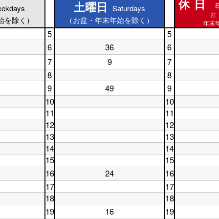
休日
土曜日
S
土曜日
ekdays
Saturdays
休日
お
始を除く）
（お盆・年末年始を除く）
年末年
5
5
土
休
6
36
6
曜
土
日
休
日
曜
5
7
9
7
日
土
5
日
時
休
6
曜
時
6
台
8
8
日
時
日
台
時
土
休
7
台
9
49
9
7
台
曜
土
日
時
時
休
日
曜
8
10
10
台
台
日
8
日
時
土
休
11
11
9
時
9
台
曜
日
時
土
休
台
時
12
12
日
10
台
曜
日
台
10
土
時
休
13
13
日
11
時
曜
台
日
11
土
時
休
14
14
台
日
12
時
曜
台
日
12
土
時
休
15
15
台
日
13
時
曜
台
日
13
土
時
休
16
台
日
24
16
14
時
曜
土
台
日
14
時
休
台
日
曜
15
17
17
時
台
日
15
日
時
土
休
台
18
18
16
時
16
台
曜
日
時
土
休
台
時
19
日
16
19
17
台
曜
土
日
台
17
時