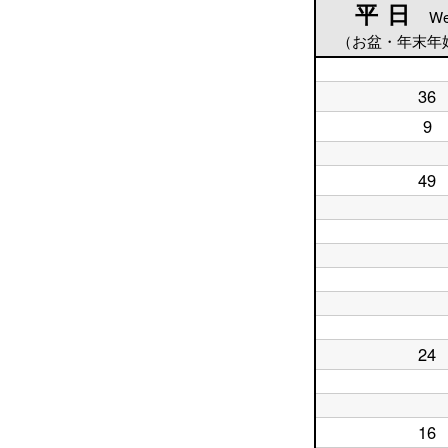
平日
平日
We
（お盆・年末年
平
36
日
平
5
日
9
平
時
6
日
台
時
7
台
平
49
時
日
平
台
8
日
時
9
平
台
時
日
平
台
10
日
時
平
11
台
日
時
平
12
台
日
時
平
13
台
日
時
平
14
24
台
日
平
時
15
日
台
時
16
平
台
時
日
平
台
17
16
日
平
時