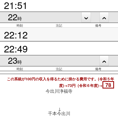
21:51
22
時
時刻
注記
備考
22:12
22:49
23
時
時刻
注記
備考
この系統が100円の収入を得るために掛かる費用です。(令和５年
78
度)→73円 (令和６年度)→
今出川浄福寺
↓
千本今出川