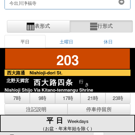
今出川浄福寺
表形式
行形式
平日
土曜日
休日
203
西大路通 Nishioji-dori St.
西大路四条
北野天満宮
行
き
Nishioji Shijo Via Kitano-tenmangu Shrine
7時
9時
17時
21時
23時
注記説明
停車停留所
平日
平日
Weekdays
（お盆・年末年始を除く）