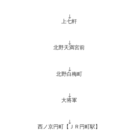
↓
上七軒
↓
北野天満宮前
↓
北野白梅町
↓
大将軍
↓
西ノ京円町【ＪＲ円町駅】