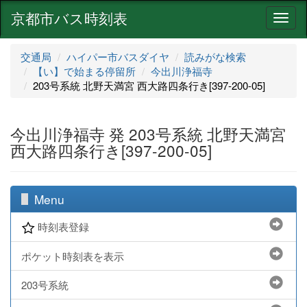
京都市バス時刻表
ナ
ビ
ゲ
交通局
ハイパー市バスダイヤ
読みがな検索
ー
【い】で始まる停留所
今出川浄福寺
シ
203号系統 北野天満宮 西大路四条行き[397-200-05]
ョ
ン
今出川浄福寺 発 203号系統 北野天満宮
西大路四条行き[397-200-05]
Menu
時刻表登録
ポケット時刻表を表示
203号系統