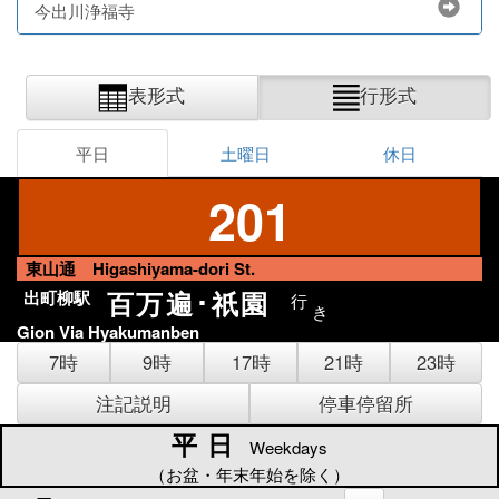
今出川浄福寺
表形式
行形式
平日
土曜日
休日
201
東山通 Higashiyama-dori St.
百万遍･祇園
出町柳駅
行
き
Gion Via Hyakumanben
7時
9時
17時
21時
23時
注記説明
停車停留所
平日
平日
Weekdays
（お盆・年末年始を除く）