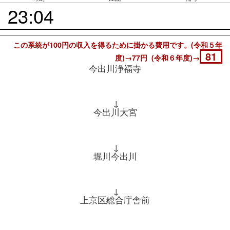
23:04
この系統が100円の収入を得るために掛かる費用です。(令和５年
81
度)→77円 (令和６年度)→
今出川浄福寺
↓
今出川大宮
↓
堀川今出川
↓
上京区総合庁舎前