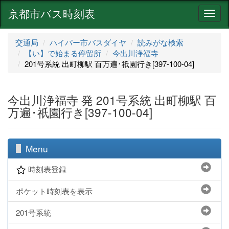
京都市バス時刻表
ナ
ビ
ゲ
交通局
ハイパー市バスダイヤ
読みがな検索
ー
【い】で始まる停留所
今出川浄福寺
シ
201号系統 出町柳駅 百万遍･祇園行き[397-100-04]
ョ
ン
今出川浄福寺 発 201号系統 出町柳駅 百
万遍･祇園行き[397-100-04]
Menu
時刻表登録
ポケット時刻表を表示
201号系統