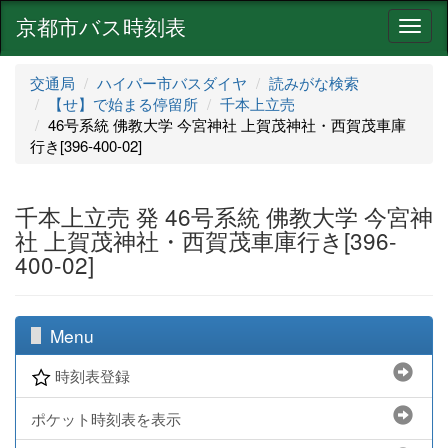
京都市バス時刻表
ナ
ビ
ゲ
交通局
ハイパー市バスダイヤ
読みがな検索
ー
【せ】で始まる停留所
千本上立売
シ
46号系統 佛教大学 今宮神社 上賀茂神社・西賀茂車庫
ョ
行き[396-400-02]
ン
千本上立売 発 46号系統 佛教大学 今宮神
社 上賀茂神社・西賀茂車庫行き[396-
400-02]
Menu
時刻表登録
ポケット時刻表を表示