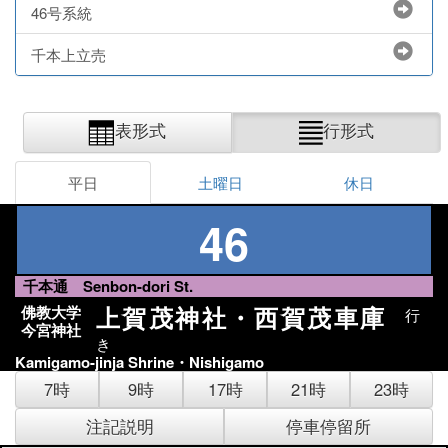
46号系統
千本上立売
表形式
行形式
平日
土曜日
休日
46
千本通 Senbon-dori St.
上賀茂神社・西賀茂車庫
佛教大学
行
今宮神社
き
Kamigamo-jinja Shrine・Nishigamo
7時
9時
17時
21時
23時
注記説明
停車停留所