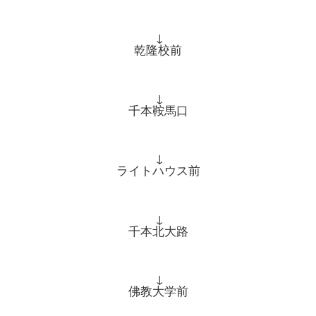
↓
乾隆校前
↓
千本鞍馬口
↓
ライトハウス前
↓
千本北大路
↓
佛教大学前