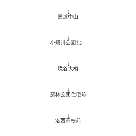
↓
国道中山
↓
小畑川公園北口
↓
境谷大橋
↓
新林公団住宅前
↓
洛西高校前