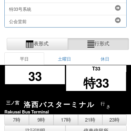
特33号系統
公会堂前
表形式
行形式
平日
土曜日
休日
T33
33
特33
洛西バスターミナル
三ノ宮
行
き
Rakusai Bus Terminal
7時
9時
17時
21時
23時
注記説明
停車停留所