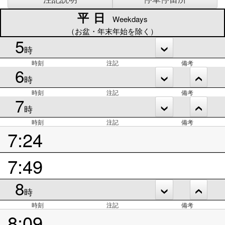
平日
平日
Weekdays
（お盆・年末年始を除く）
5
時
時刻
注記
備考
6
時
時刻
注記
備考
7
時
時刻
注記
備考
7:24
7:49
8
時
時刻
注記
備考
8:09