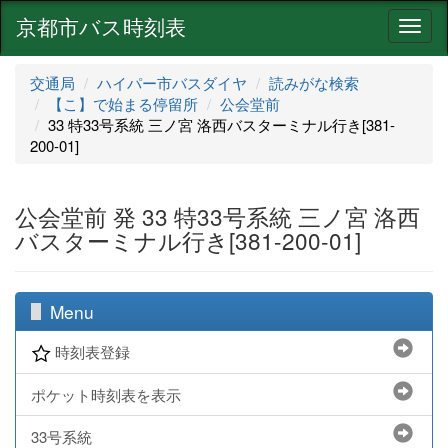
京都市バス時刻表
ナ
ビ
ゲ
交通局
ハイパー市バスダイヤ
読みがな検索
ー
【こ】で始まる停留所
公会堂前
シ
33 特33号系統 三ノ宮 洛西バスターミナル行き[381-
ョ
200-01]
ン
公会堂前 発 33 特33号系統 三ノ宮 洛西
バスターミナル行き[381-200-01]
Menu
時刻表登録
ポケット時刻表を表示
33号系統