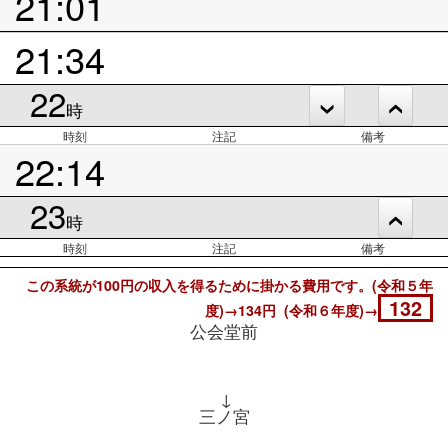
21:01
21:34
22
時
時刻
注記
備考
22:14
23
時
時刻
注記
備考
この系統が100円の収入を得るために掛かる費用です。(令和５年
132
度)→134円 (令和６年度)→
公会堂前
↓
三ノ宮