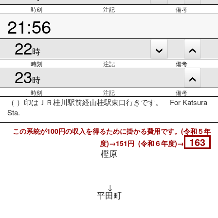
時刻
注記
備考
21:56
22
時
時刻
注記
備考
23
時
時刻
注記
備考
（ ）印はＪＲ桂川駅前経由桂駅東口行きです。 For Katsura
Sta.
この系統が100円の収入を得るために掛かる費用です。(令和５年
163
度)→151円 (令和６年度)→
樫原
↓
平田町