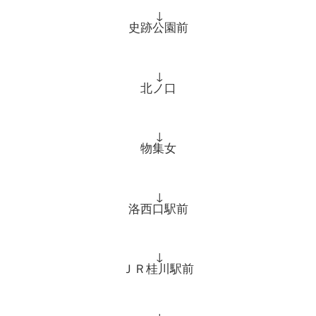
↓
史跡公園前
↓
北ノ口
↓
物集女
↓
洛西口駅前
↓
ＪＲ桂川駅前
↓