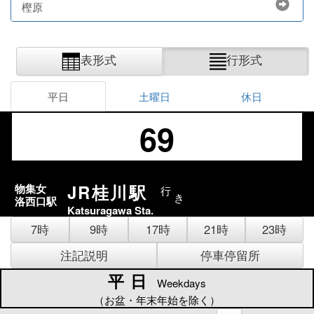
樫原
表形式
行形式
平日
土曜日
休日
69
JR桂川駅
物集女
行
き
洛西口駅
Katsuragawa Sta.
7時
9時
17時
21時
23時
注記説明
停車停留所
平日
平日
Weekdays
（お盆・年末年始を除く）