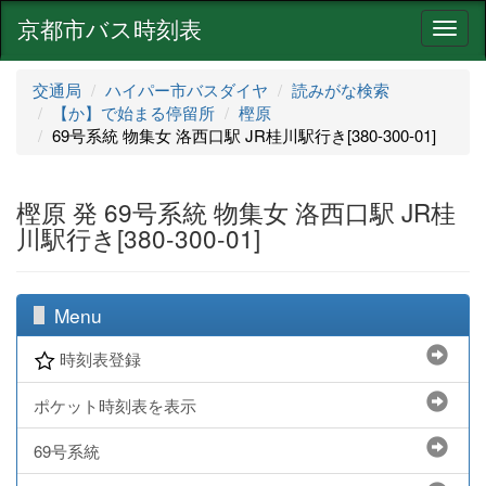
京都市バス時刻表
ナ
ビ
ゲ
交通局
ハイパー市バスダイヤ
読みがな検索
ー
【か】で始まる停留所
樫原
シ
69号系統 物集女 洛西口駅 JR桂川駅行き[380-300-01]
ョ
ン
樫原 発 69号系統 物集女 洛西口駅 JR桂
川駅行き[380-300-01]
Menu
時刻表登録
ポケット時刻表を表示
69号系統