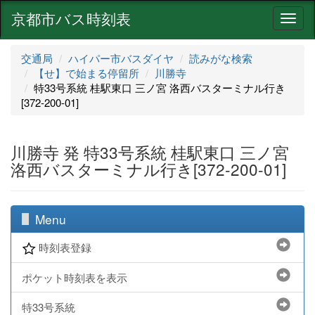
京都市バス時刻表
ナ
ビ
ゲ
交通局
ハイパー市バスダイヤ
読みがな検索
ー
【せ】で始まる停留所
川勝寺
シ
特33号系統 桂駅東口 三ノ宮 洛西バスターミナル行き
ョ
[372-200-01]
ン
川勝寺 発 特33号系統 桂駅東口 三ノ宮
洛西バスターミナル行き[372-200-01]
Menu
時刻表登録
ポケット時刻表を表示
特33号系統