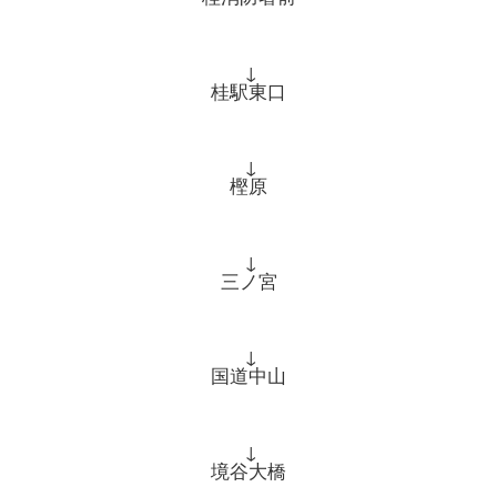
↓
桂駅東口
↓
樫原
↓
三ノ宮
↓
国道中山
↓
境谷大橋