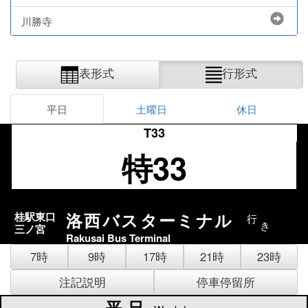
川勝寺
表形式
行形式
平日
土曜日
休日
T33
特33
洛西バスターミナル
桂駅東口
行
き
三ノ宮
Rakusai Bus Terminal
7時
9時
17時
21時
23時
注記説明
停車停留所
平日
平日