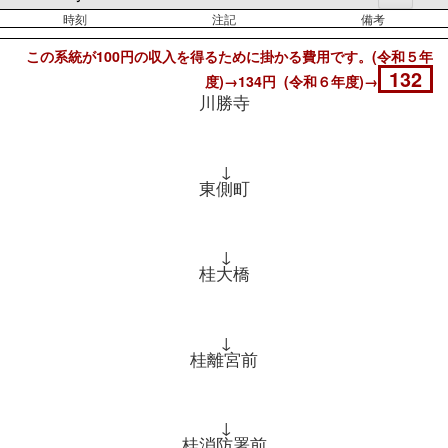
時刻
注記
備考
この系統が100円の収入を得るために掛かる費用です。(令和５年
132
度)→134円 (令和６年度)→
川勝寺
↓
東側町
↓
桂大橋
↓
桂離宮前
↓
桂消防署前