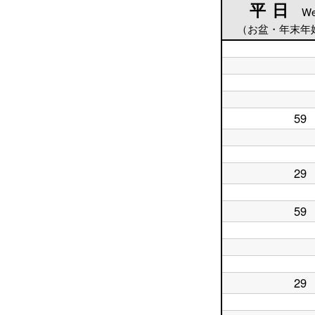
平日
平日
We
（お盆・年末年
平
日
平
5
日
時
平
6
台
日
時
平
7
59
台
日
平
時
8
日
台
時
9
平
台
時
日
平
台
10
29
日
平
時
11
日
台
時
12
平
59
台
時
日
平
台
13
日
時
14
平
台
時
日
平
台
15
日
時
平
16
29
台
日
平
時
17
日
台
時
18
平