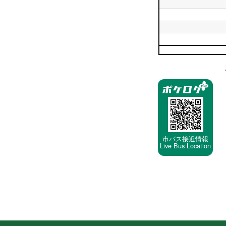
台
時
日
平
台
19
日
時
平
20
台
日
時
平
21
台
日
時
平
22
台
日
時
23
停
台
時
車
台
停
留
所
市バス接近情報
Live Bus Location