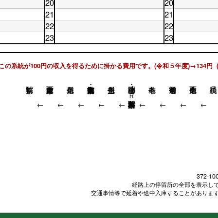
台
20
20
時
18
台
時
曜
日
土
休
台
時
台
21
21
日
19
曜
日
台
19
土
時
休
22
22
日
20
時
曜
台
日
20
土
時
休
23
23
台
日
21
時
曜
台
日
21
土
時
休
台
日
22
時
曜
台
日
22
時
台
日
23
時
台
この系統が100円の収入を得るために掛かる費用です。(令和５年度)→134円 
23
時
台
時
台
台
梅小路公園・ＪＲ梅小路京都西駅前
↓
↓
↓
↓
↓
↓
↓
↓
↓
372-10
経路上の停留所の全部を表示し
交通事情等で延着や途中入庫することがありま