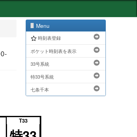
Menu
時刻表登録
ポケット時刻表を表示
0-
33号系統
特33号系統
七条千本
T33
特33