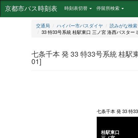
京都市バス時刻表
時刻表切替
停留所検索
交通局
ハイパー市バスダイヤ
読みがな検索
33 特33号系統 桂駅東口 三ノ宮 洛西バスターミナル
七条千本 発 33 特33号系統 桂駅
01]
七条千本 発 33 特3
桂駅東口
三ノ宮