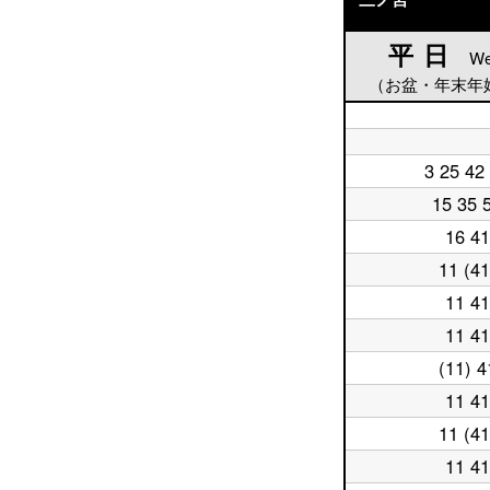
平日
平日
We
（お盆・年末年
平
日
平
5
3 25 42
日
平
時
6
日
15 35 
台
平
時
7
日
台
時
16 41
平
8
台
日
時
11 (41
平
9
台
日
時
11 41
平
10
台
日
時
11 41
平
11
台
日
時
(11) 4
平
12
台
日
時
11 41
平
13
台
日
時
11 (41
平
14
台
日
時
11 41
平
15
台