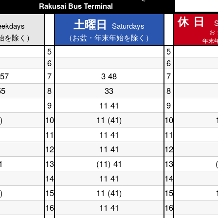
Rakusai Bus Terminal
休日
土曜日
S
土曜日
ekdays
Saturdays
休日
お
始を除く）
（お盆・年末年始を除く）
年末年
5
5
土
休
6
6
曜
日
土
休
 57
7
日
3 48
7
5
曜
土
日
休
5
時
日
曜
6
日
55
8
33
8
時
台
土
休
6
日
時
7
台
曜
日
時
7
台
時
9
11 41
9
土
休
日
8
台
時
台
曜
日
8
時
台
)
10
11 (41)
10
土
休
日
9
時
台
曜
日
9
時
台
11
11 41
11
土
休
日
10
時
台
曜
日
10
時
台
12
11 41
12
土
休
日
11
時
台
曜
日
11
時
台
1
13
(11) 41
13
土
休
日
12
時
台
曜
日
12
時
台
14
11 41
14
土
休
日
13
時
台
曜
日
13
時
台
)
15
11 (41)
15
土
休
日
14
時
台
曜
日
14
時
台
16
11 41
16
土
休
日
15
時
台