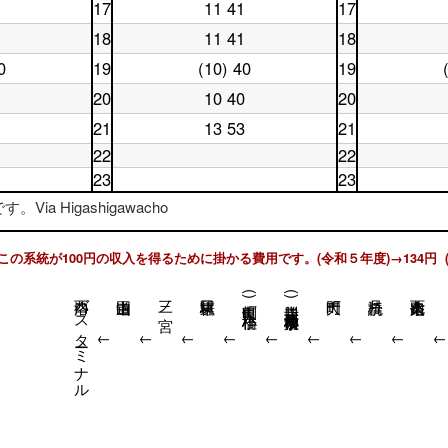
曜
日
15
時
台
17
11 41
17
土
休
日
16
時
台
曜
日
16
時
台
18
11 41
18
土
休
日
17
時
台
曜
日
17
時
台
0
19
(10) 40
19
土
休
日
18
時
台
曜
日
18
時
台
20
10 40
20
土
休
日
19
時
台
曜
日
19
時
台
21
13 53
21
土
休
日
20
時
台
曜
日
20
時
22
22
台
日
21
時
台
土
休
23
23
21
時
台
曜
日
土
休
時
台
日
22
Via Higashigawacho
曜
日
台
22
時
日
23
時
台
23
時
台
この系統が100円の収入を得るために掛かる費用です。(令和５年度)→134円 
時
台
台
洛西バスターミナル
三ノ宮
(東側町) 桂小橋
(川勝寺) 西京極小学校前
↓
↓
↓
↓
↓
↓
↓
↓