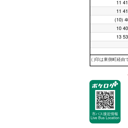
日
時
11 41
平
16
台
日
時
11 41
平
17
台
日
時
(10) 4
平
18
台
日
時
10 40
平
19
台
日
時
13 53
平
20
台
日
時
21
台
平
時
日
平
台
22
( )印は東側町経由です。
日
時
23
台
時
停
台
車
停
留
所
市バス接近情報
Live Bus Location