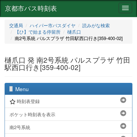
京都市バス時刻表
ナ
ビ
ゲ
交通局
ハイパー市バスダイヤ
読みがな検索
ー
【ひ】で始まる停留所
樋爪口
シ
南2号系統 パルスプラザ 竹田駅西口行き[359-400-02]
ョ
ン
樋爪口 発 南2号系統 パルスプラザ 竹田
駅西口行き[359-400-02]
Menu
時刻表登録
ポケット時刻表を表示
南2号系統