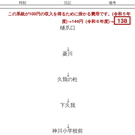
時刻
注記
備考
この系統が100円の収入を得るために掛かる費用です。(令和５年
138
度)→144円 (令和６年度)→
樋爪口
↓
菱川
↓
久我の杜
↓
下久我
↓
神川小学校前