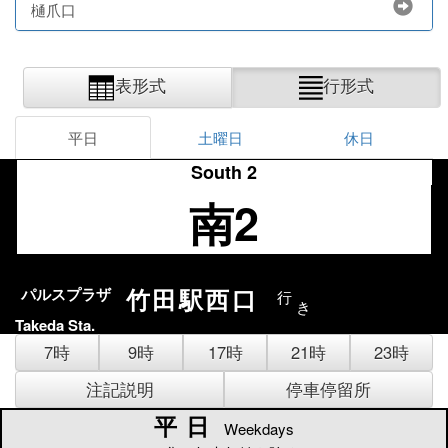
樋爪口
表形式
行形式
平日
土曜日
休日
South 2
南2
竹田駅西口
パルスプラザ
行
き
Takeda Sta.
7時
9時
17時
21時
23時
注記説明
停車停留所
平日
平日
Weekdays