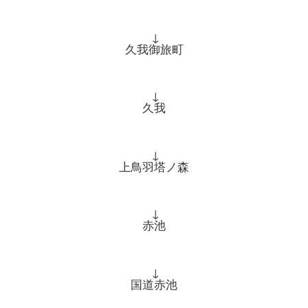
↓
久我御旅町
↓
久我
↓
上鳥羽塔ノ森
↓
赤池
↓
国道赤池