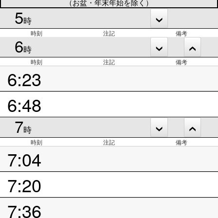
（お盆・年末年始を除く）
5
時
時刻
注記
備考
6
時
時刻
注記
備考
6:23
6:48
7
時
時刻
注記
備考
7:04
7:20
7:36