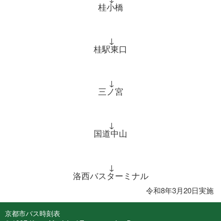
桂小橋
↓
桂駅東口
↓
三ノ宮
↓
国道中山
↓
洛西バスターミナル
令和8年3月20日実施
京都市バス時刻表