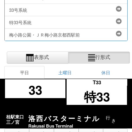
33号系統
特33号系統
梅小路公園・ＪＲ梅小路京都西駅前
表形式
行形式
平日
土曜日
休日
T33
33
特33
洛西バスターミナル
桂駅東口
行
き
三ノ宮
Rakusai Bus Terminal