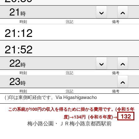
21
時
時刻
注記
備考
21:12
21:52
22
時
時刻
注記
備考
23
時
時刻
注記
備考
( )印は東側町経由です。Via Higashigawacho
この系統が100円の収入を得るために掛かる費用です。(令和５年
132
度)→134円 (令和６年度)→
梅小路公園・ＪＲ梅小路京都西駅前