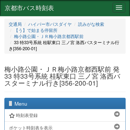
京都市バス時刻表
ナ
ビ
ゲ
交通局
ハイパー市バスダイヤ
読みがな検索
ー
【う】で始まる停留所
シ
梅小路公園・ＪＲ梅小路京都西駅前
ョ
33 特33号系統 桂駅東口 三ノ宮 洛西バスターミナル行
ン
き[356-200-01]
梅小路公園・ＪＲ梅小路京都西駅前 発
33 特33号系統 桂駅東口 三ノ宮 洛西バ
スターミナル行き[356-200-01]
Menu
時刻表登録
ポケット時刻表を表示