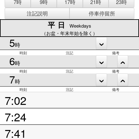
7時
9時
17時
21時
23時
注記説明
停車停留所
平日
平日
Weekdays
（お盆・年末年始を除く）
5
時
時刻
注記
備考
6
時
時刻
注記
備考
7
時
時刻
注記
備考
7:02
7:24
7:41