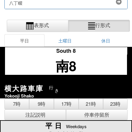
八丁畷
表形式
行形式
平日
土曜日
休日
South 8
南8
横大路車庫
行
き
Yokooji Shako
7時
9時
17時
21時
23時
注記説明
停車停留所
平日
平日
Weekdays