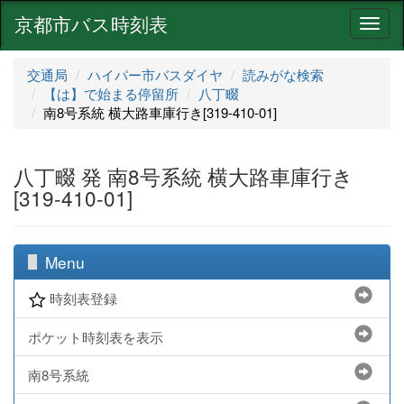
京都市バス時刻表
ナ
ビ
ゲ
交通局
ハイパー市バスダイヤ
読みがな検索
ー
【は】で始まる停留所
八丁畷
シ
南8号系統 横大路車庫行き[319-410-01]
ョ
ン
八丁畷 発 南8号系統 横大路車庫行き
[319-410-01]
Menu
時刻表登録
ポケット時刻表を表示
南8号系統