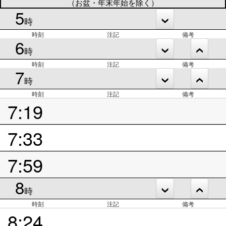
（お盆・年末年始を除く）
5
時
時刻
注記
備考
6
時
時刻
注記
備考
7
時
時刻
注記
備考
7:19
7:33
7:59
8
時
時刻
注記
備考
8:24