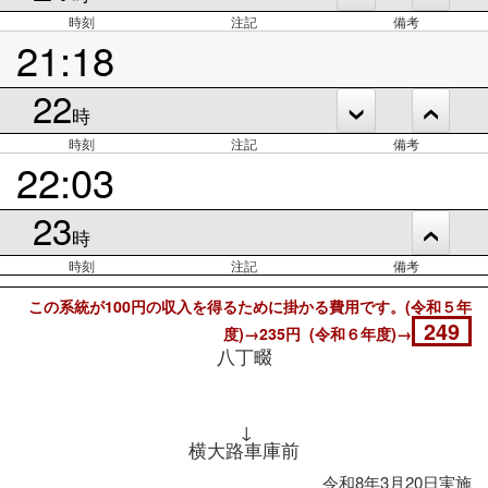
時刻
注記
備考
21:18
22
時
時刻
注記
備考
22:03
23
時
時刻
注記
備考
この系統が100円の収入を得るために掛かる費用です。(令和５年
249
度)→235円 (令和６年度)→
八丁畷
↓
横大路車庫前
令和8年3月20日実施