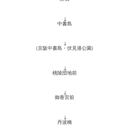
↓
中書島
↓
(京阪中書島・伏見港公園)
↓
桃陵団地前
↓
御香宮前
↓
丹波橋