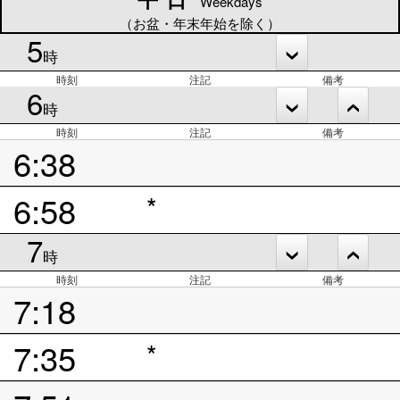
Weekdays
（お盆・年末年始を除く）
5
時
時刻
注記
備考
6
時
時刻
注記
備考
6:38
6:58
*
7
時
時刻
注記
備考
7:18
7:35
*