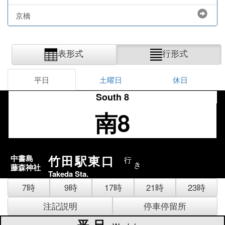
京橋
表形式
行形式
平日
土曜日
休日
South 8
南8
竹田駅東口
中書島
行
き
藤森神社
Takeda Sta.
7時
9時
17時
21時
23時
注記説明
停車停留所
平日
平日