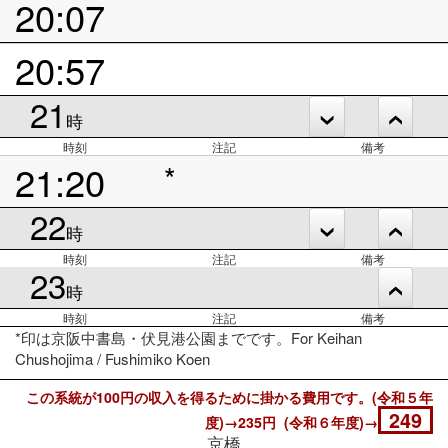
20:07
20:57
21
時
時刻
注記
備考
21:20
*
22
時
時刻
注記
備考
23
時
時刻
注記
備考
*印は京阪中書島・伏見港公園までです。For Keihan
Chushojima / Fushimiko Koen
この系統が100円の収入を得るために掛かる費用です。(令和５年
249
度)→235円 (令和６年度)→
京橋