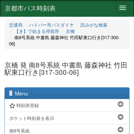
京都市バス時刻表
ナ
ビ
ゲ
交通局
ハイパー市バスダイヤ
読みがな検索
ー
【き】で始まる停留所
京橋
シ
南8号系統 中書島 藤森神社 竹田駅東口行き[317-300-
ョ
06]
ン
京橋 発 南8号系統 中書島 藤森神社 竹田
駅東口行き[317-300-06]
Menu
時刻表登録
ポケット時刻表を表示
南8号系統