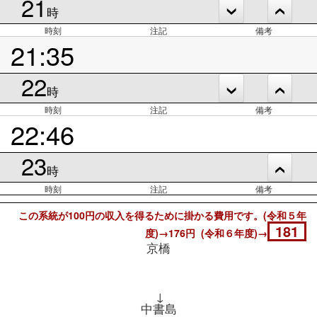
21
時
時刻
注記
備考
21:35
22
時
時刻
注記
備考
22:46
23
時
時刻
注記
備考
この系統が100円の収入を得るために掛かる費用です。(令和５年
181
度)→176円 (令和６年度)→
京橋
↓
中書島