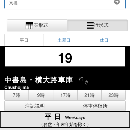
京橋
表形式
行形式
平日
土曜日
休日
19
中書島・横大路車庫
行
き
Chushojima
7時
9時
17時
21時
23時
注記説明
停車停留所
平日
平日
Weekdays
（お盆・年末年始を除く）