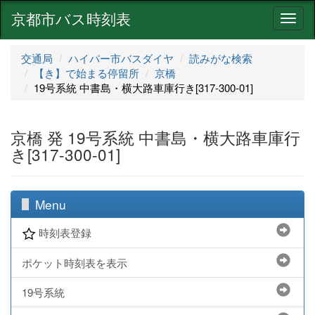
京都市バス時刻表
ナ
ビ
ゲ
交通局
ハイパー市バスダイヤ
読みがな検索
ー
【き】で始まる停留所
京橋
シ
19号系統 中書島・横大路車庫行き[317-300-01]
ョ
ン
京橋 発 19号系統 中書島・横大路車庫行
き[317-300-01]
Menu
時刻表登録
ポケット時刻表を表示
19号系統