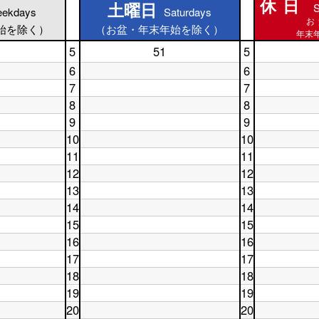
休日
土曜日
S
土曜日
ekdays
Saturdays
休日
お
始を除く）
（お盆・年末年始を除く）
年末年
5
51
5
土
休
曜
日
6
6
日
5
土
休
7
7
5
時
曜
日
土
休
時
台
8
8
日
6
曜
日
台
6
土
時
休
9
9
日
7
時
曜
台
日
7
土
時
休
10
10
台
日
8
時
曜
台
日
8
土
時
休
11
11
台
日
9
時
曜
台
日
9
土
時
休
12
12
台
日
10
時
曜
台
日
10
土
時
休
13
13
台
日
11
時
曜
台
日
11
土
時
休
14
14
台
日
12
時
曜
台
日
12
土
時
休
15
15
台
日
13
時
曜
台
日
13
土
時
休
16
16
台
日
14
時
曜
台
日
14
土
時
休
17
17
台
日
15
時
曜
台
日
15
土
時
休
18
18
台
日
16
時
曜
台
日
16
土
時
休
19
19
台
日
17
時
曜
台
日
17
土
時
休
20
20
台
日
18
時
曜
台
日