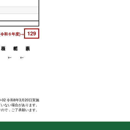
129
(令和６年度)→
↓
↓
↓
0-02
令和8年3月20日実施
ていない場合があります。
すので，ご了承願います。