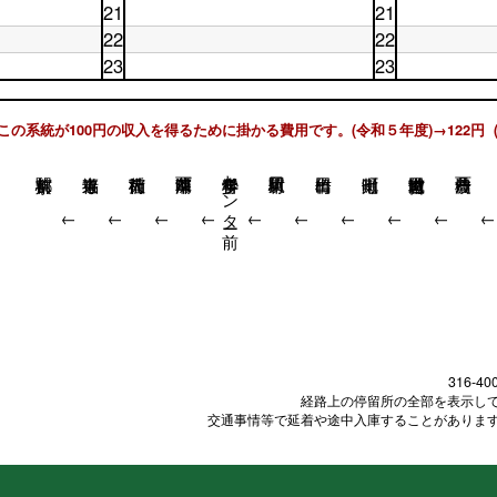
18
土
時
休
21
21
台
日
19
時
曜
台
日
19
土
時
休
22
22
台
日
20
時
曜
台
日
20
土
時
休
23
23
台
日
21
時
曜
台
日
21
土
時
休
台
日
22
時
曜
台
日
22
時
台
日
23
時
台
この系統が100円の収入を得るために掛かる費用です。(令和５年度)→122円 
23
時
台
時
台
台
青少年科学センター前
↓
↓
↓
↓
↓
↓
↓
↓
↓
316-40
経路上の停留所の全部を表示し
交通事情等で延着や途中入庫することがありま