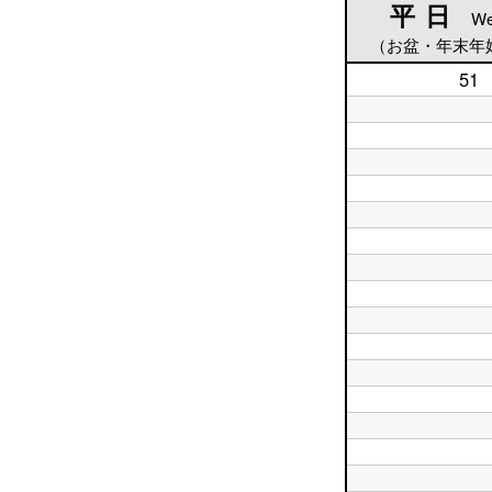
平日
平日
We
（お盆・年末年
51
平
日
5
平
時
日
平
台
6
日
時
平
7
台
日
時
平
8
台
日
時
平
9
台
日
時
平
10
台
日
時
平
11
台
日
時
平
12
台
日
時
平
13
台
日
時
平
14
台
日
時
平
15
台
日
時
平
16
台
日
時
平
17
台
日
時
平
18
台
日