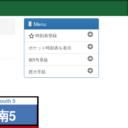
Menu
時刻表登録
ポケット時刻表を表示
南5号系統
西大手筋
outh 5
南5