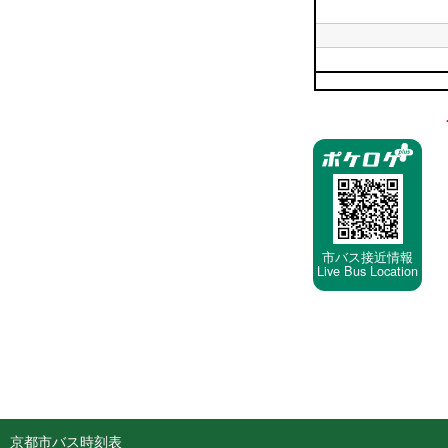
時
平
19
台
日
時
平
20
台
日
時
平
21
台
日
時
平
22
台
日
時
23
停
台
時
車
台
停
留
所
市バス接近情報
Live Bus Location
京都市バス時刻表