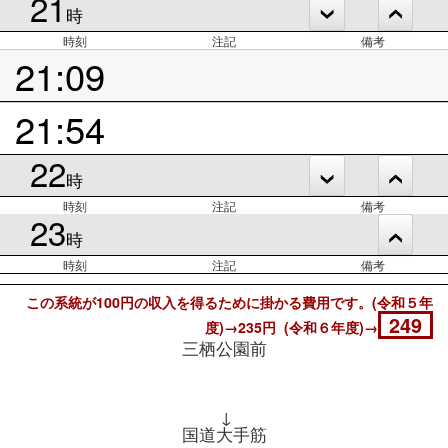
21
時
時刻
注記
備考
21:09
21:54
22
時
時刻
注記
備考
23
時
時刻
注記
備考
この系統が100円の収入を得るために掛かる費用です。(令和５年
249
度)→235円 (令和６年度)→
三栖公園前
↓
国道大手筋