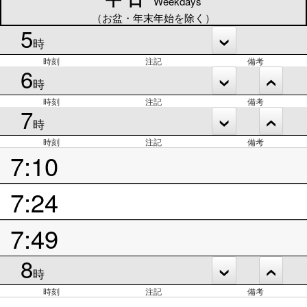
Weekdays
（お盆・年末年始を除く）
5
時
時刻
注記
備考
6
時
時刻
注記
備考
7
時
時刻
注記
備考
7:10
7:24
7:49
8
時
時刻
注記
備考