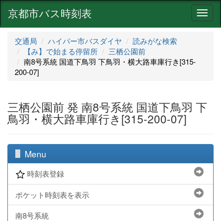
京都市バス時刻表
ナ
ビ
ゲ
交通局
ハイパー市バスダイヤ
読みがな検索
ー
【み】で始まる停留所
三栖公園前
シ
南8号系統 国道下鳥羽 下鳥羽・横大路車庫行き[315-
ョ
200-07]
ン
三栖公園前 発 南8号系統 国道下鳥羽 下
鳥羽・横大路車庫行き[315-200-07]
Menu
時刻表登録
ポケット時刻表を表示
南8号系統