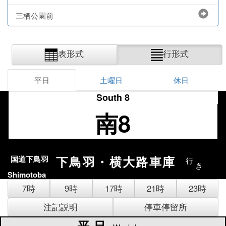
三栖公園前
表形式
行形式
平日
土曜日
休日
South 8
南8
下鳥羽・横大路車庫
国道下鳥羽
行
き
Shimotoba
7時
9時
17時
21時
23時
注記説明
停車停留所
平日
平日