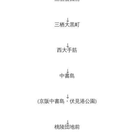
↓
三栖大黒町
↓
西大手筋
↓
中書島
↓
(京阪中書島・伏見港公園)
↓
桃陵団地前