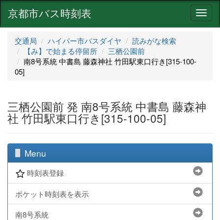
京都市バス時刻表
ナ
ビ
ゲ
交通局
ハイパー市バスダイヤ
読みがな検索
ー
【み】で始まる停留所
三栖公園前
シ
南8号系統 中書島 藤森神社 竹田駅東口行き[315-100-
ョ
05]
ン
三栖公園前 発 南8号系統 中書島 藤森神
社 竹田駅東口行き[315-100-05]
Menu
時刻表登録
ポケット時刻表を表示
南8号系統