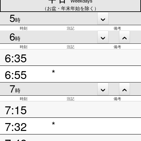
Weekdays
（お盆・年末年始を除く）
5
時
時刻
注記
備考
6
時
時刻
注記
備考
6:35
6:55
*
7
時
時刻
注記
備考
7:15
7:32
*