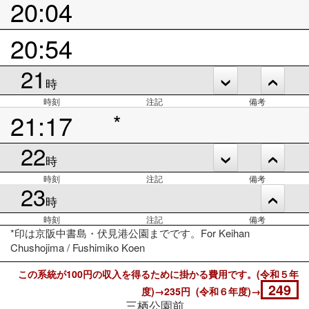
20:04
20:54
21
時
時刻
注記
備考
21:17
*
22
時
時刻
注記
備考
23
時
時刻
注記
備考
*印は京阪中書島・伏見港公園までです。For Keihan
Chushojima / Fushimiko Koen
この系統が100円の収入を得るために掛かる費用です。(令和５年
249
度)→235円 (令和６年度)→
三栖公園前