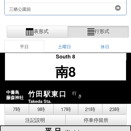
三栖公園前
表形式
行形式
平日
土曜日
休日
South 8
南8
竹田駅東口
中書島
行
き
藤森神社
Takeda Sta.
7時
9時
17時
21時
23時
注記説明
停車停留所
平日
平日