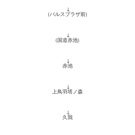
↓
(パルスプラザ前)
↓
(国道赤池)
↓
赤池
↓
上鳥羽塔ノ森
↓
久我