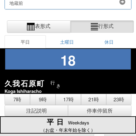
地蔵前
表形式
行形式
平日
土曜日
休日
18
久我石原町
行
き
Koga Ishiharacho
7時
9時
17時
21時
23時
注記説明
停車停留所
平日
平日
Weekdays
（お盆・年末年始を除く）