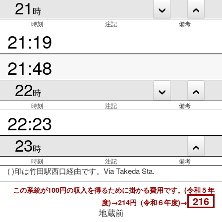
21
時
時刻
注記
備考
21:19
21:48
22
時
時刻
注記
備考
22:23
23
時
時刻
注記
備考
( )印は竹田駅西口経由です。Via Takeda Sta.
この系統が100円の収入を得るために掛かる費用です。(令和５年
216
度)→214円 (令和６年度)→
地蔵前