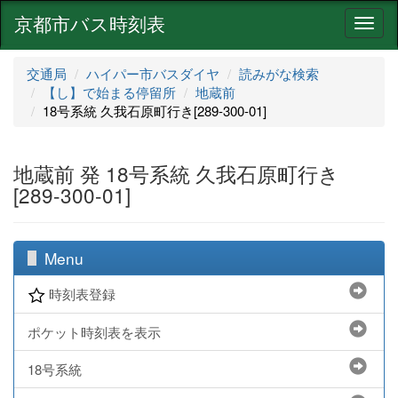
京都市バス時刻表
ナ
ビ
ゲ
交通局
ハイパー市バスダイヤ
読みがな検索
ー
【し】で始まる停留所
地蔵前
シ
18号系統 久我石原町行き[289-300-01]
ョ
ン
地蔵前 発 18号系統 久我石原町行き
[289-300-01]
Menu
時刻表登録
ポケット時刻表を表示
18号系統