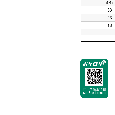
日
時
8 48
平
17
台
日
時
33
平
18
台
日
時
23
平
19
台
日
時
13
平
20
台
日
時
21
台
平
時
日
平
台
22
日
時
23
停
台
時
車
台
停
留
所
市バス接近情報
Live Bus Location