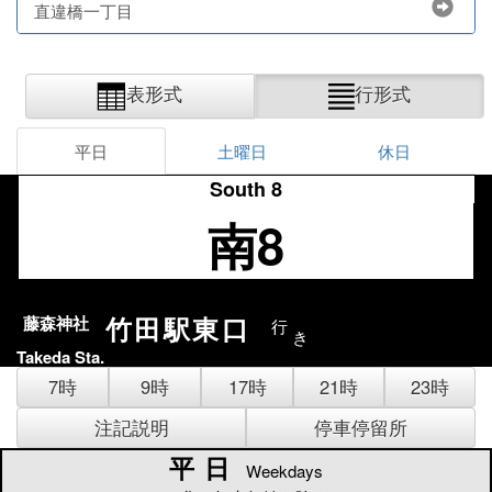
直違橋一丁目
表形式
行形式
平日
土曜日
休日
South 8
南8
竹田駅東口
藤森神社
行
き
Takeda Sta.
7時
9時
17時
21時
23時
注記説明
停車停留所
平日
平日
Weekdays