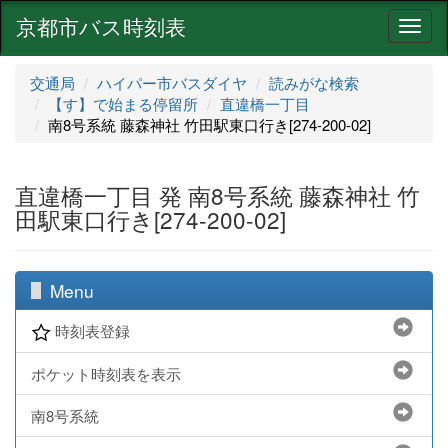
京都市バス時刻表
ナ
ビ
ゲ
交通局
ハイパー市バスダイヤ
読みがな検索
ー
【す】で始まる停留所
直違橋一丁目
シ
南8号系統 藤森神社 竹田駅東口行き[274-200-02]
ョ
ン
直違橋一丁目 発 南8号系統 藤森神社 竹
田駅東口行き[274-200-02]
Menu
時刻表登録
ポケット時刻表を表示
南8号系統