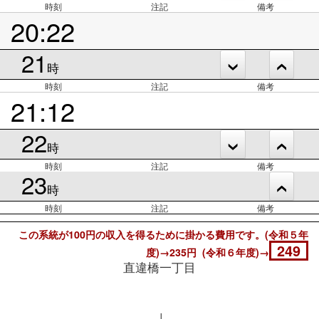
時刻
注記
備考
20:22
21
時
時刻
注記
備考
21:12
22
時
時刻
注記
備考
23
時
時刻
注記
備考
この系統が100円の収入を得るために掛かる費用です。(令和５年
249
度)→235円 (令和６年度)→
直違橋一丁目
↓