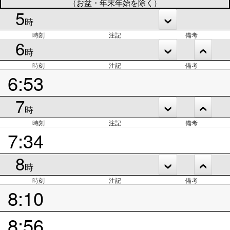
（お盆・年末年始を除く）
5
時
時刻
注記
備考
6
時
時刻
注記
備考
6:53
7
時
時刻
注記
備考
7:34
8
時
時刻
注記
備考
8:10
8:56