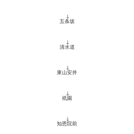
↓
五条坂
↓
清水道
↓
東山安井
↓
祇園
↓
知恩院前