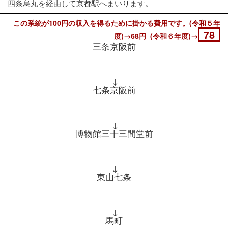
四条烏丸を経由して京都駅へまいります。
この系統が100円の収入を得るために掛かる費用です。(令和５年
78
度)→68円 (令和６年度)→
三条京阪前
↓
七条京阪前
↓
博物館三十三間堂前
↓
東山七条
↓
馬町