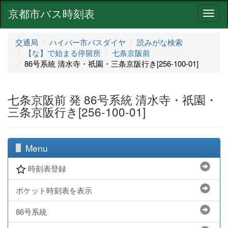
京都市バス時刻表
ナ
ビ
ゲ
交通局
ハイパー市バスダイヤ
読みがな検索
ー
【な】で始まる停留所
七条京阪前
シ
86号系統 清水寺・祇園・三条京阪行き[256-100-01]
ョ
ン
七条京阪前 発 86号系統 清水寺・祇園・
三条京阪行き[256-100-01]
Menu
時刻表登録
ポケット時刻表を表示
86号系統