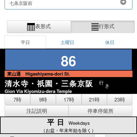
七条京阪前
表形式
行形式
平日
土曜日
休日
86
東山通 Higashiyama-dori St.
清水寺・祇園・三条京阪
行
き
Gion Via Kiyomizu-dera Temple
7時
9時
17時
21時
23時
注記説明
停車停留所
平日
平日
Weekdays
（お盆・年末年始を除く）