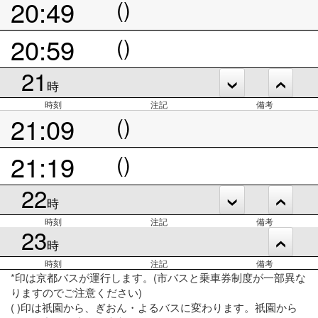
20:49
()
20:59
()
21
時
時刻
注記
備考
21:09
()
21:19
()
22
時
時刻
注記
備考
23
時
時刻
注記
備考
*印は京都バスが運行します。(市バスと乗車券制度が一部異な
りますのでご注意ください)
( )印は祇園から、ぎおん・よるバスに変わります。祇園から