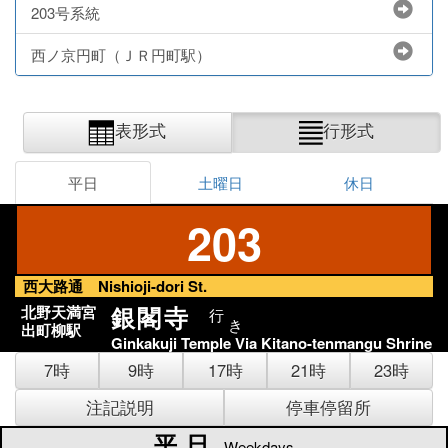
203号系統
西ノ京円町（ＪＲ円町駅）
表形式
行形式
平日
土曜日
休日
203
西大路通 Nishioji-dori St.
銀閣寺
北野天満宮
行
き
出町柳駅
Ginkakuji Temple Via Kitano-tenmangu Shrine
7時
9時
17時
21時
23時
注記説明
停車停留所
平日
平日
Weekdays