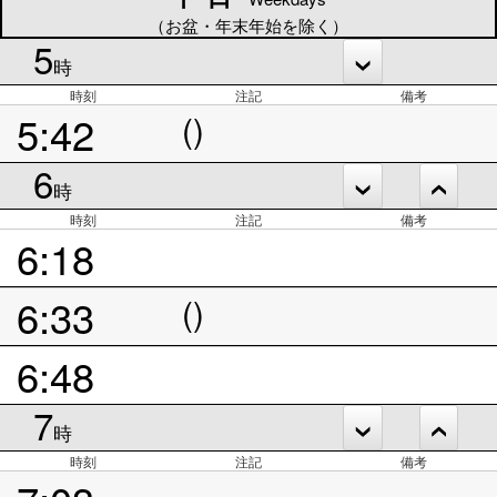
（お盆・年末年始を除く）
5
時
時刻
注記
備考
5:42
()
6
時
時刻
注記
備考
6:18
6:33
()
6:48
7
時
時刻
注記
備考