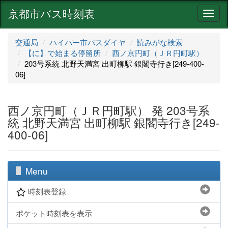
京都市バス時刻表
ナ
ビ
ゲ
交通局
ハイパー市バスダイヤ
読みがな検索
ー
【に】で始まる停留所
西ノ京円町（ＪＲ円町駅）
シ
203号系統 北野天満宮 出町柳駅 銀閣寺行き[249-400-
ョ
06]
ン
西ノ京円町（ＪＲ円町駅） 発 203号系
統 北野天満宮 出町柳駅 銀閣寺行き[249-
400-06]
Menu
時刻表登録
ポケット時刻表を表示