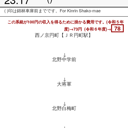
( )印は錦林車庫前までです。For Kinrin Shako-mae
この系統が100円の収入を得るために掛かる費用です。(令和５年
78
度)→73円 (令和６年度)→
西ノ京円町【ＪＲ円町駅】
↓
北野中学前
↓
大将軍
↓
北野白梅町
↓