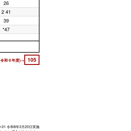
26
2 41
39
*47
105
(令和６年度)→
駅】
0-01
令和8年3月20日実施