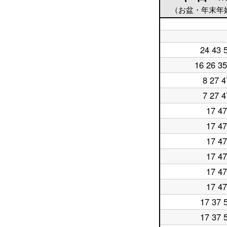
（お盆・年末年
平
日
平
5
24 43 
日
平
時
6
日
16 26 35
台
平
時
7
日
台
時
8 27 4
平
8
台
日
時
7 27 4
平
9
台
日
時
17 47
平
10
台
日
時
17 47
平
11
台
日
時
17 47
平
12
台
日
時
17 47
平
13
台
日
時
17 47
平
14
台
日
時
17 47
平
15
台
日
時
17 37 
平
16
台
日
時
17 37 
平
17
台