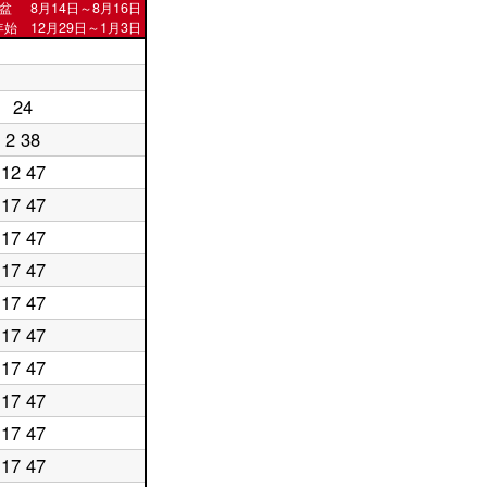
盆
8月14日～8月16日
始 12月29日～1月3日
24
2 38
12 47
17 47
17 47
17 47
17 47
17 47
17 47
17 47
17 47
17 47