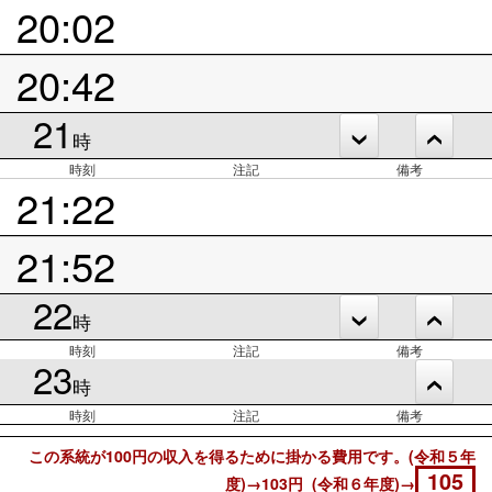
20:02
20:42
21
時
時刻
注記
備考
21:22
21:52
22
時
時刻
注記
備考
23
時
時刻
注記
備考
この系統が100円の収入を得るために掛かる費用です。(令和５年
105
度)→103円 (令和６年度)→