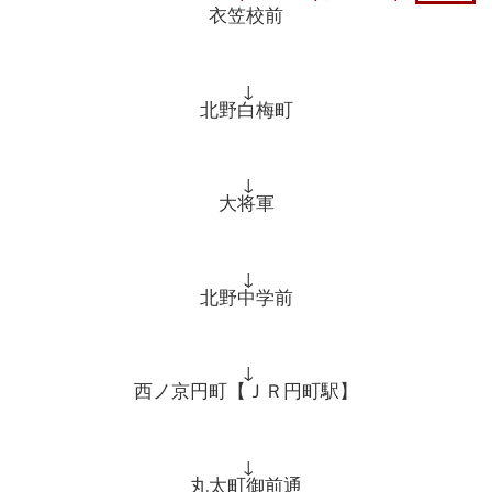
衣笠校前
↓
北野白梅町
↓
大将軍
↓
北野中学前
↓
西ノ京円町【ＪＲ円町駅】
↓
丸太町御前通