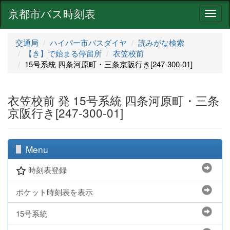
京都市バス時刻表
ナ
ビ
ゲ
交通局
ハイパー市バスダイヤ
読みがな検索
ー
【き】で始まる停留所
衣笠校前
シ
15号系統 四条河原町・三条京阪行き[247-300-01]
ョ
ン
衣笠校前 発 15号系統 四条河原町・三条
京阪行き[247-300-01]
Menu
時刻表登録
ポケット時刻表を表示
15号系統