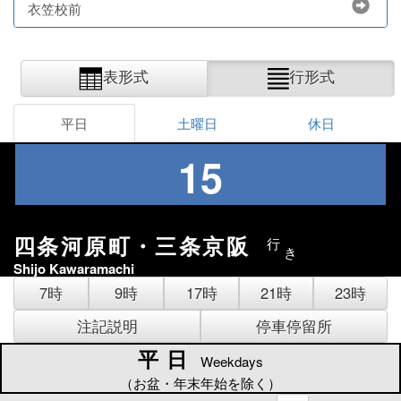
衣笠校前
表形式
行形式
平日
土曜日
休日
15
四条河原町・三条京阪
行
き
Shijo Kawaramachi
7時
9時
17時
21時
23時
注記説明
停車停留所
平日
平日
Weekdays
（お盆・年末年始を除く）