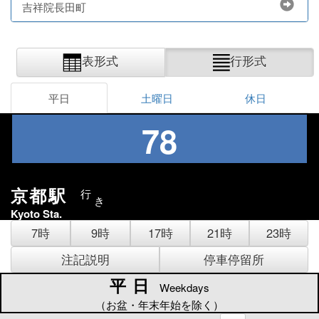
吉祥院長田町
表形式
行形式
平日
土曜日
休日
78
京都駅
行
き
Kyoto Sta.
7時
9時
17時
21時
23時
注記説明
停車停留所
平日
平日
Weekdays
（お盆・年末年始を除く）