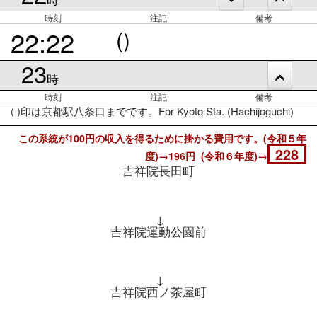
時刻
注記
備考
22:22
()
23
時
時刻
注記
備考
( )印は京都駅八条口までです。For Kyoto Sta. (Hachijoguchi)
この系統が100円の収入を得るために掛かる費用です。(令和５年
228
度)→196円 (令和６年度)→
吉祥院長田町
↓
吉祥院運動公園前
↓
吉祥院西ノ茶屋町