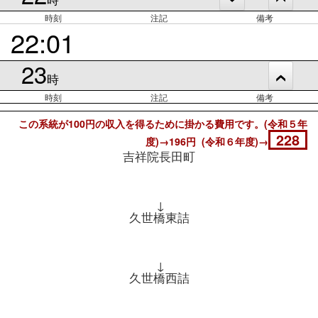
時刻
注記
備考
22:01
23
時
時刻
注記
備考
この系統が100円の収入を得るために掛かる費用です。(令和５年
228
度)→196円 (令和６年度)→
吉祥院長田町
↓
久世橋東詰
↓
久世橋西詰