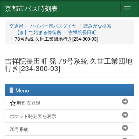
京都市バス時刻表
ナ
ビ
ゲ
交通局
ハイパー市バスダイヤ
読みがな検索
ー
【き】で始まる停留所
吉祥院長田町
シ
78号系統 久世工業団地行き[234-300-03]
ョ
ン
吉祥院長田町 発 78号系統 久世工業団地
行き[234-300-03]
Menu
時刻表登録
ポケット時刻表を表示
78号系統