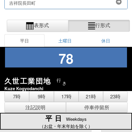
吉祥院長田町
表形式
行形式
平日
土曜日
休日
78
久世工業団地
行
き
Kuze Kogyodanchi
7時
9時
17時
21時
23時
注記説明
停車停留所
平日
平日
Weekdays
（お盆・年末年始を除く）