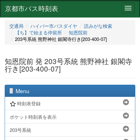
京都市バス時刻表
ナ
ビ
ゲ
交通局
ハイパー市バスダイヤ
読みがな検索
ー
【ち】で始まる停留所
知恩院前
シ
203号系統 熊野神社 銀閣寺行き[203-400-07]
ョ
ン
知恩院前 発 203号系統 熊野神社 銀閣寺
行き[203-400-07]
Menu
時刻表登録
ポケット時刻表を表示
203号系統