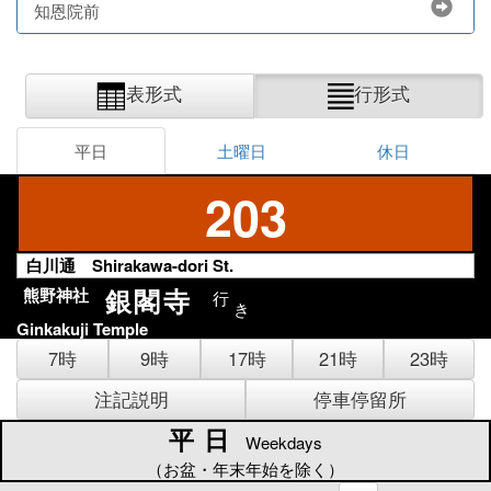
知恩院前
表形式
行形式
平日
土曜日
休日
203
白川通 Shirakawa-dori St.
銀閣寺
熊野神社
行
き
Ginkakuji Temple
7時
9時
17時
21時
23時
注記説明
停車停留所
平日
平日
Weekdays
（お盆・年末年始を除く）