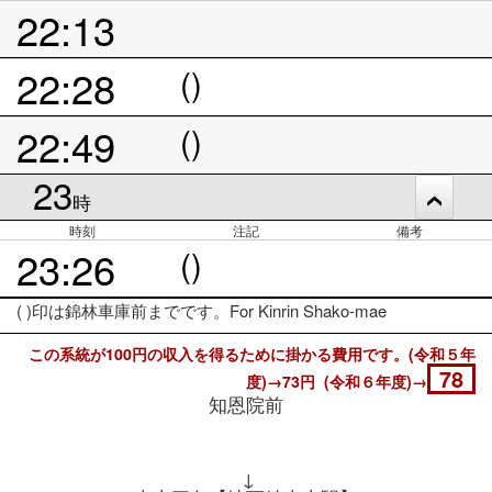
22:13
22:28
()
22:49
()
23
時
時刻
注記
備考
23:26
()
( )印は錦林車庫前までです。For Kinrin Shako-mae
この系統が100円の収入を得るために掛かる費用です。(令和５年
78
度)→73円 (令和６年度)→
知恩院前
↓