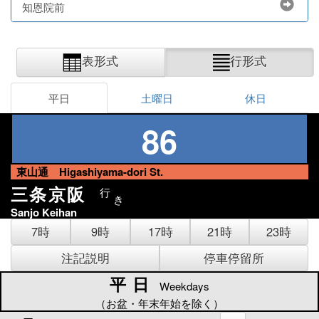
知恩院前
表形式
行形式
平日
土曜日
休日
86
東山通 Higashiyama-dori St.
三条京阪
行
き
Sanjo Keihan
7時
9時
17時
21時
23時
注記説明
停車停留所
平日
平日
Weekdays
（お盆・年末年始を除く）