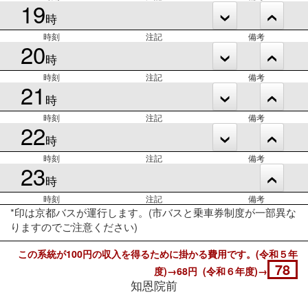
19
時
時刻
注記
備考
20
時
時刻
注記
備考
21
時
時刻
注記
備考
22
時
時刻
注記
備考
23
時
時刻
注記
備考
*印は京都バスが運行します。(市バスと乗車券制度が一部異な
りますのでご注意ください)
この系統が100円の収入を得るために掛かる費用です。(令和５年
78
度)→68円 (令和６年度)→
知恩院前