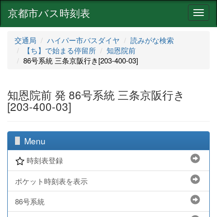
京都市バス時刻表
ナ
ビ
ゲ
交通局
ハイパー市バスダイヤ
読みがな検索
ー
【ち】で始まる停留所
知恩院前
シ
86号系統 三条京阪行き[203-400-03]
ョ
ン
知恩院前 発 86号系統 三条京阪行き
[203-400-03]
Menu
時刻表登録
ポケット時刻表を表示
86号系統