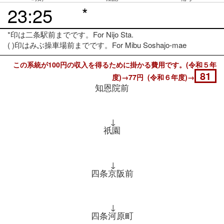
23:25
*
*印は二条駅前までです。For Nijo Sta.
( )印はみぶ操車場前までです。For Mibu Soshajo-mae
この系統が100円の収入を得るために掛かる費用です。(令和５年
81
度)→77円 (令和６年度)→
知恩院前
↓
祇園
↓
四条京阪前
↓
四条河原町