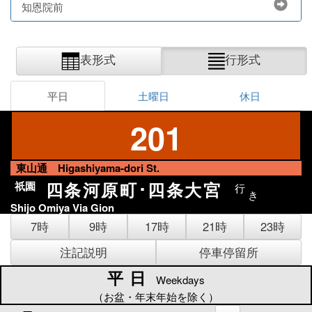
知恩院前
表形式
行形式
平日
土曜日
休日
201
東山通 Higashiyama-dori St.
四条河原町･四条大宮
祇園
行
き
Shijo Omiya Via Gion
7時
9時
17時
21時
23時
注記説明
停車停留所
平日
平日
Weekdays
（お盆・年末年始を除く）