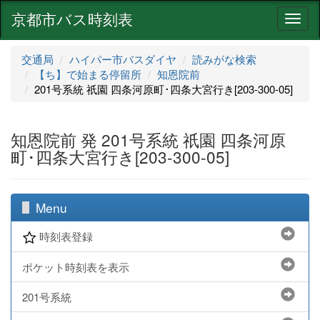
京都市バス時刻表
ナ
ビ
ゲ
交通局
ハイパー市バスダイヤ
読みがな検索
ー
【ち】で始まる停留所
知恩院前
シ
201号系統 祇園 四条河原町･四条大宮行き[203-300-05]
ョ
ン
知恩院前 発 201号系統 祇園 四条河原
町･四条大宮行き[203-300-05]
Menu
時刻表登録
ポケット時刻表を表示
201号系統