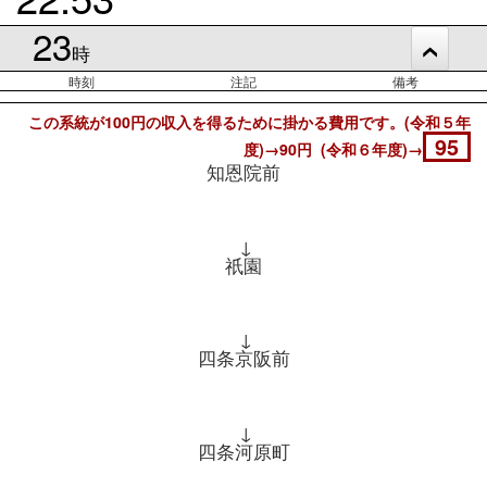
23
時
時刻
注記
備考
この系統が100円の収入を得るために掛かる費用です。(令和５年
95
度)→90円 (令和６年度)→
知恩院前
↓
祇園
↓
四条京阪前
↓
四条河原町