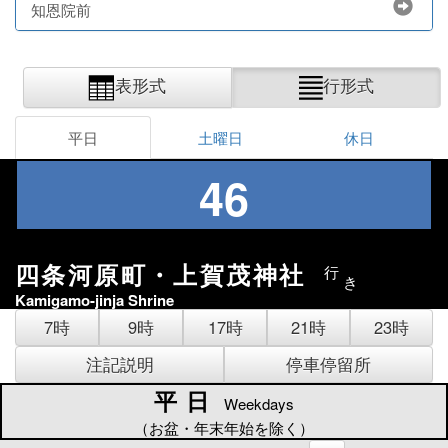
知恩院前
表形式
行形式
平日
土曜日
休日
46
四条河原町・上賀茂神社
行
き
Kamigamo-jinja Shrine
7時
9時
17時
21時
23時
注記説明
停車停留所
平日
平日
Weekdays
（お盆・年末年始を除く）