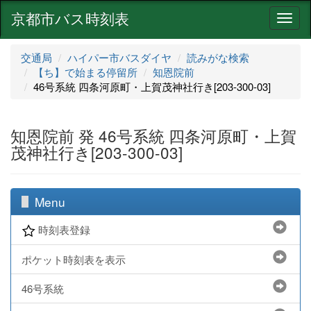
京都市バス時刻表
ナ
ビ
ゲ
交通局
ハイパー市バスダイヤ
読みがな検索
ー
【ち】で始まる停留所
知恩院前
シ
46号系統 四条河原町・上賀茂神社行き[203-300-03]
ョ
ン
知恩院前 発 46号系統 四条河原町・上賀
茂神社行き[203-300-03]
Menu
時刻表登録
ポケット時刻表を表示
46号系統