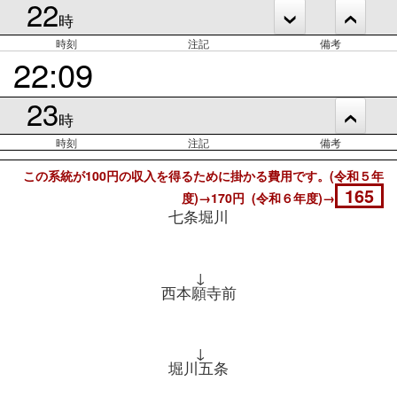
22
時
時刻
注記
備考
22:09
23
時
時刻
注記
備考
この系統が100円の収入を得るために掛かる費用です。(令和５年
165
度)→170円 (令和６年度)→
七条堀川
↓
西本願寺前
↓
堀川五条