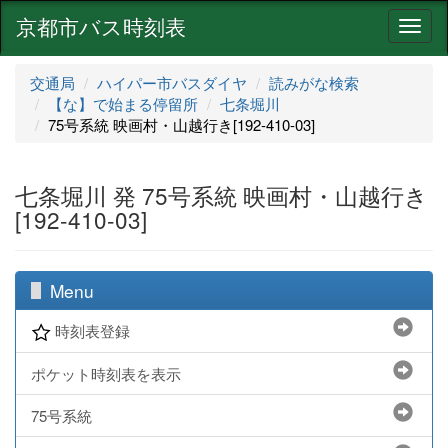
京都市バス時刻表
ナ
ビ
ゲ
交通局
ハイパー市バスダイヤ
読みがな検索
ー
【な】で始まる停留所
七条堀川
シ
75号系統 映画村・山越行き[192-410-03]
ョ
ン
七条堀川 発 75号系統 映画村・山越行き
[192-410-03]
Menu
時刻表登録
ポケット時刻表を表示
75号系統