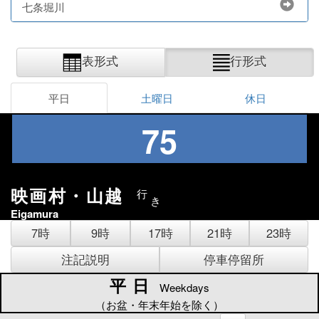
七条堀川
表形式
行形式
平日
土曜日
休日
75
映画村・山越
行
き
Eigamura
7時
9時
17時
21時
23時
注記説明
停車停留所
平日
平日
Weekdays
（お盆・年末年始を除く）