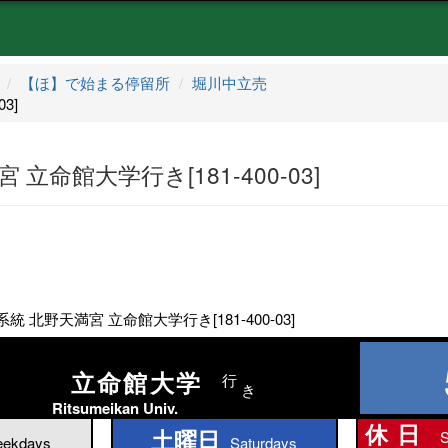
【ほ】で始まる停留所
堀川中立売
3]
立命館大学行き[181-400-03]
統 北野天満宮 立命館大学行き[181-400-03]
立命館大学
行
き
Ritsumeikan Univ.
休日
土曜日
S
土曜日
ekdays
Saturdays
休日