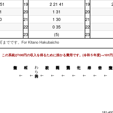
曜
日
17
時
台
 51
19
2 21 41
19
土
休
日
18
時
台
曜
日
18
時
台
1
20
1 31
20
土
休
日
19
時
台
曜
日
19
時
台
0
21
1 30
21
土
休
日
20
時
台
曜
日
20
時
台
22
0 35
22
土
休
日
21
時
台
曜
日
21
時
台
23
(5)
23
土
休
日
22
時
台
曜
日
22
時
台
です。For Kitano Hakubaicho
日
23
時
台
23
時
台
時
台
この系統が100円の収入を得るために掛かる費用です。(令和５年度)→101円
台
わら天神前
↓
↓
↓
↓
↓
↓
↓
↓
↓
181-40