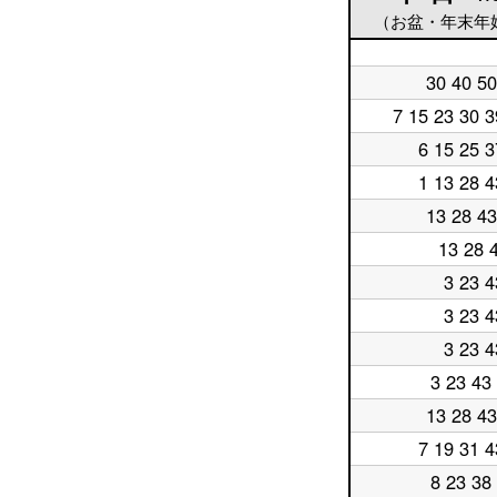
（お盆・年末年
平
30 40 50
日
平
5
日
7 15 23 30 3
平
時
6
日
台
時
6 15 25 3
平
7
台
日
時
1 13 28 4
平
8
台
日
時
13 28 43
平
9
台
日
時
13 28 
平
10
台
日
時
3 23 4
平
11
台
日
時
3 23 4
平
12
台
日
時
3 23 4
平
13
台
日
時
3 23 43
平
14
台
日
時
13 28 43
平
15
台
日
時
7 19 31 4
平
16
台
日
時
8 23 38
平
17
台