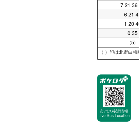
日
時
7 21 36
平
18
台
日
時
6 21 4
平
19
台
日
時
1 20 4
平
20
台
日
時
0 35
平
21
台
日
時
(5)
平
22
台
日
時
（ ）印は北野白梅町まで
23
台
時
台
停
車
停
留
所
市バス接近情報
Live Bus Location