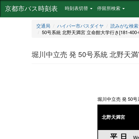
京都市バス時刻表
時刻表切替
停留所検索
交通局
ハイパー市バスダイヤ
読みがな検索
50号系統 北野天満宮 立命館大学行き[181-400-0
堀川中立売 発 50号系統 北野天満宮 
堀川中立売 発 50号系
北野天満宮
平日
平日
We