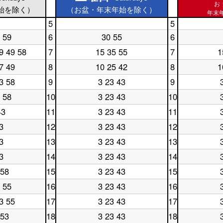
お
始を除く）
（お盆・年末年始を除く）
年末年
5
5
土
休
 59
6
30 55
6
曜
土
日
休
日
曜
5
日
9 49 58
7
15 35 55
7
1
土
休
5
日
時
6
曜
日
時
6
台
時
7 49
8
10 25 42
8
1
土
休
日
7
台
時
台
曜
日
7
時
台
3 58
9
3 23 43
9
土
休
日
8
時
台
曜
日
8
時
台
 58
10
3 23 43
10
土
休
日
9
時
台
曜
日
9
時
台
43
11
3 23 43
11
土
休
日
10
時
台
曜
日
10
時
台
3
12
3 23 43
12
土
休
日
11
時
台
曜
日
11
時
台
3
13
3 23 43
13
土
休
日
12
時
台
曜
日
12
時
台
3
14
3 23 43
14
土
休
日
13
時
台
曜
日
13
時
台
 58
15
3 23 43
15
土
休
日
14
時
台
曜
日
14
時
台
 55
16
3 23 43
16
土
休
日
15
時
台
曜
日
15
時
台
3 55
17
3 23 43
17
土
休
日
16
時
台
曜
日
16
時
台
 53
18
3 23 43
18
土
休
日
17
時
台