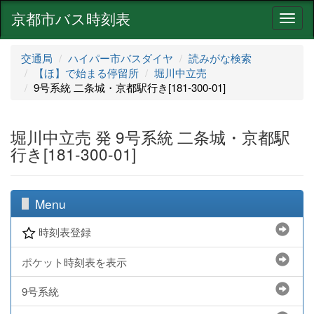
京都市バス時刻表
ナ
ビ
ゲ
交通局
ハイパー市バスダイヤ
読みがな検索
ー
【ほ】で始まる停留所
堀川中立売
シ
9号系統 二条城・京都駅行き[181-300-01]
ョ
ン
堀川中立売 発 9号系統 二条城・京都駅
行き[181-300-01]
Menu
時刻表登録
ポケット時刻表を表示
9号系統