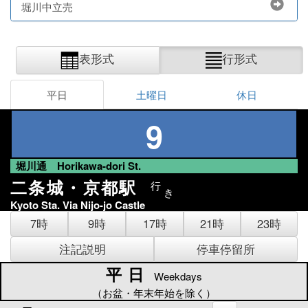
堀川中立売
表形式
行形式
平日
土曜日
休日
9
堀川通 Horikawa-dori St.
二条城・京都駅
行
き
Kyoto Sta. Via Nijo-jo Castle
7時
9時
17時
21時
23時
注記説明
停車停留所
平日
平日
Weekdays
（お盆・年末年始を除く）