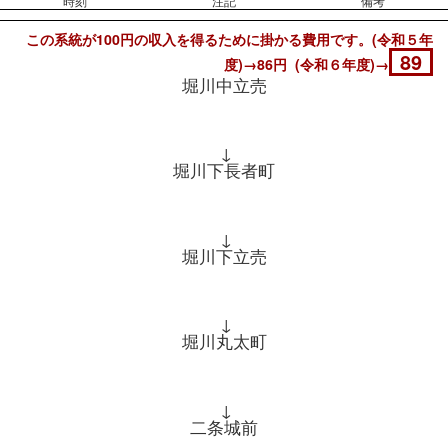
時刻
注記
備考
この系統が100円の収入を得るために掛かる費用です。(令和５年
89
度)→86円 (令和６年度)→
堀川中立売
↓
堀川下長者町
↓
堀川下立売
↓
堀川丸太町
↓
二条城前