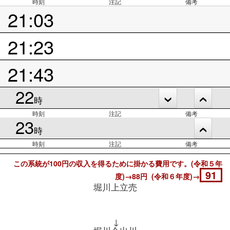
時刻
注記
備考
21:03
21:23
21:43
22
時
時刻
注記
備考
23
時
時刻
注記
備考
この系統が100円の収入を得るために掛かる費用です。(令和５年
91
度)→88円 (令和６年度)→
堀川上立売
↓