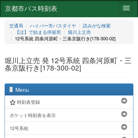
京都市バス時刻表
ナ
ビ
ゲ
交通局
ハイパー市バスダイヤ
読みがな検索
ー
【ほ】で始まる停留所
堀川上立売
シ
12号系統 四条河原町・三条京阪行き[178-300-02]
ョ
ン
堀川上立売 発 12号系統 四条河原町・三
条京阪行き[178-300-02]
Menu
時刻表登録
ポケット時刻表を表示
12号系統