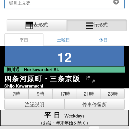
堀川上立売
表形式
行形式
平日
土曜日
休日
12
堀川通 Horikawa-dori St.
四条河原町・三条京阪
行
き
Shijo Kawaramachi
7時
9時
17時
21時
23時
注記説明
停車停留所
平日
平日
Weekdays
（お盆・年末年始を除く）