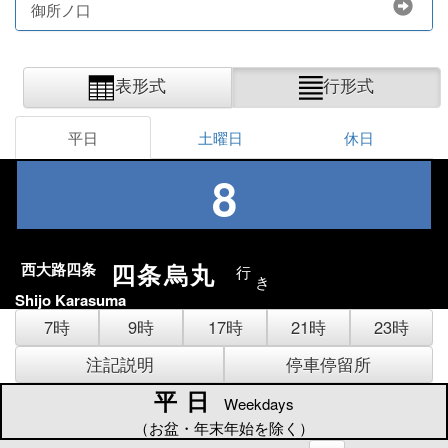
御所ノ口
表形式
行形式
平日
土曜日
休日
8
四条烏丸
西大路四条
行
き
Shijo Karasuma
7時
9時
17時
21時
23時
注記説明
停車停留所
平日
平日
Weekdays
（お盆・年末年始を除く）