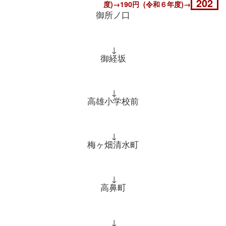
202
度)→190円 (令和６年度)→
御所ノ口
↓
御経坂
↓
高雄小学校前
↓
梅ヶ畑清水町
↓
高鼻町
↓