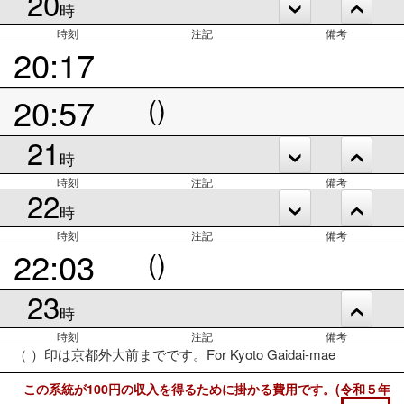
20
時
時刻
注記
備考
20:17
20:57
()
21
時
時刻
注記
備考
22
時
時刻
注記
備考
22:03
()
23
時
時刻
注記
備考
（ ）印は京都外大前までです。For Kyoto Gaidai-mae
この系統が100円の収入を得るために掛かる費用です。(令和５年