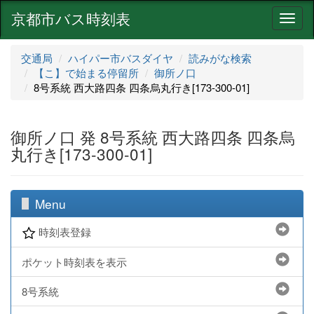
京都市バス時刻表
ナ
ビ
ゲ
交通局
ハイパー市バスダイヤ
読みがな検索
ー
【こ】で始まる停留所
御所ノ口
シ
8号系統 西大路四条 四条烏丸行き[173-300-01]
ョ
ン
御所ノ口 発 8号系統 西大路四条 四条烏
丸行き[173-300-01]
Menu
時刻表登録
ポケット時刻表を表示
8号系統