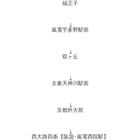
福王子
↓
嵐電宇多野駅前
↓
双ヶ丘
↓
太秦天神川駅前
↓
京都外大前
↓
西大路四条【阪急･嵐電西院駅】