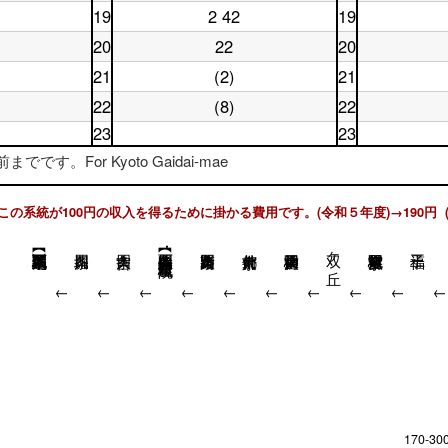
曜
日
17
時
台
19
2 42
19
土
休
日
18
時
台
曜
日
18
時
台
20
22
20
土
休
日
19
時
台
曜
日
19
時
台
21
(2)
21
土
休
日
20
時
台
曜
日
20
時
台
22
(8)
22
土
休
日
21
時
台
曜
日
21
時
23
23
台
日
22
時
台
土
休
です。For Kyoto Gaidai-mae
22
時
台
曜
日
時
台
日
23
台
23
時
この系統が100円の収入を得るために掛かる費用です。(令和５年度)→190円 
時
台
台
西大路四条【阪急･嵐電西院駅】
双ヶ丘
↓
↓
↓
↓
↓
↓
↓
↓
↓
170-30