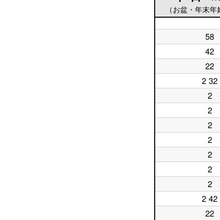
（お盆・年末年
平
58
日
平
5
日
42
平
時
6
日
台
時
22
平
7
台
日
時
2 32
平
8
台
日
時
2
平
9
台
日
時
2
平
10
台
日
時
2
平
11
台
日
時
2
平
12
台
日
時
2
平
13
台
日
時
2
平
14
台
日
時
2
平
15
台
日
時
2 42
平
16
台
日
時
22
平
17
台