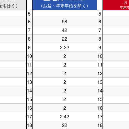
お
始を除く）
（お盆・年末年始を除く）
年末年
5
5
土
休
6
58
6
曜
土
日
休
日
曜
5
日
7
42
7
土
休
5
日
時
6
曜
日
時
6
台
時
8
22
8
土
休
日
7
台
時
台
曜
日
7
時
台
9
2 32
9
土
休
日
8
時
台
曜
日
8
時
台
10
2
10
土
休
日
9
時
台
曜
日
9
時
台
11
2
11
土
休
日
10
時
台
曜
日
10
時
台
12
2
12
土
休
日
11
時
台
曜
日
11
時
台
13
2
13
土
休
日
12
時
台
曜
日
12
時
台
14
2
14
土
休
日
13
時
台
曜
日
13
時
台
15
2
15
土
休
日
14
時
台
曜
日
14
時
台
16
2
16
土
休
日
15
時
台
曜
日
15
時
台
17
2 42
17
土
休
日
16
時
台
曜
日
16
時
台
18
22
18
土
休
日
17
時
台