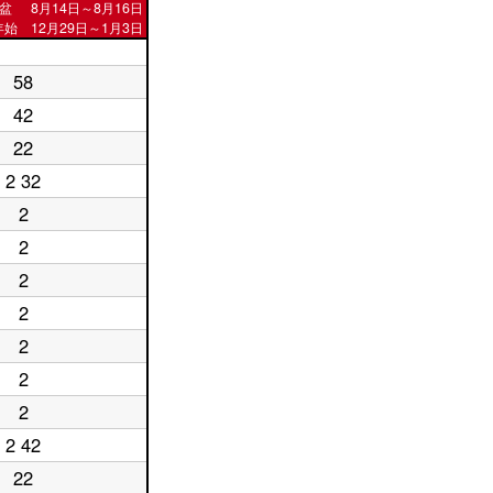
盆
8月14日～8月16日
始 12月29日～1月3日
58
42
22
2 32
2
2
2
2
2
2
2
2 42
22