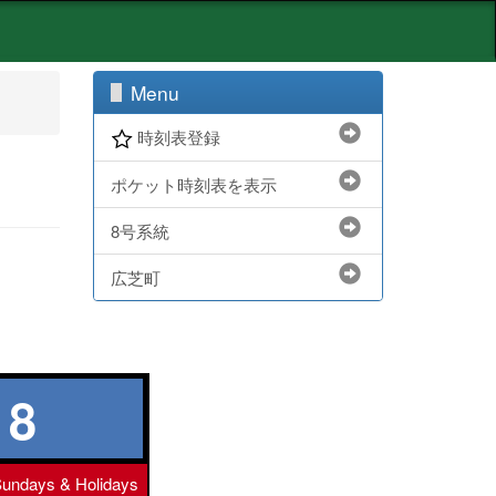
Menu
時刻表登録
ポケット時刻表を表示
8号系統
広芝町
8
undays & Holidays